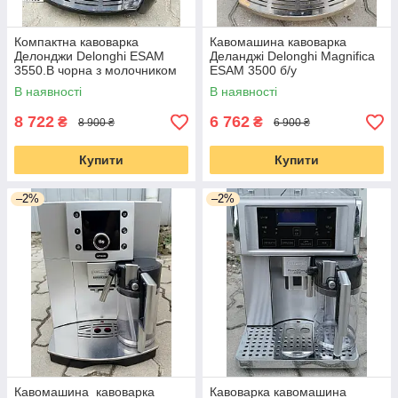
Компактна кавоварка
Кавомашина кавоварка
Делонджи Delonghi ESAM
Деланджі Delonghi Magnifica
3550.B чорна з молочником
ESAM 3500 б/у
капучинатор
В наявності
В наявності
8 722
6 762
₴
₴
8 900 ₴
6 900 ₴
Купити
Купити
–2%
–2%
Кавомашина кавоварка
Кавоварка кавомашина