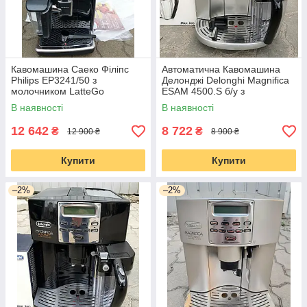
Кавомашина Саеко Філіпс
Автоматична Кавомашина
Philips EP3241/50 з
Делонджі Delonghi Magnifica
молочником LatteGo
ESAM 4500.S б/у з
молочником капучинатор
В наявності
В наявності
12 642
8 722
₴
₴
12 900 ₴
8 900 ₴
Купити
Купити
–2%
–2%