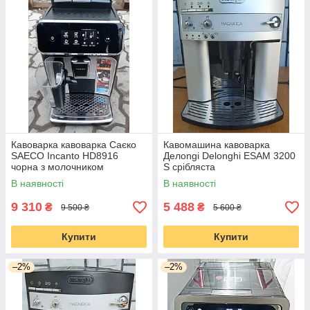
Кавоварка кавоварка Саєко
Кавомашина кавоварка
SAECO Incanto HD8916
Делоngі Delonghi ESAM 3200
чорна з молочником
S срібляста
В наявності
В наявності
9 310
5 488
₴
₴
9 500 ₴
5 600 ₴
Купити
Купити
–2%
–2%