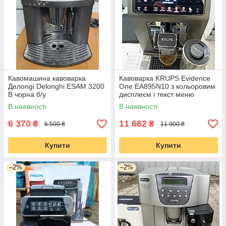
Кавомашина кавоварка
Кавоварка KRUPS Evidence
Делоngі Delonghi ESAM 3200
One EA895N10 з кольоровим
B чорна б/у
дисплеєм і текст меню
В наявності
В наявності
6 370
11 662
₴
₴
6 500 ₴
11 900 ₴
Купити
Купити
–2%
–2%