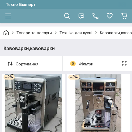
Техно Експерт
Товари та послуги
Техніка для кухні
Кавоварки,кавов
Кавоварки,кавоварки
Сортування
0
Фільтри
–2%
–2%