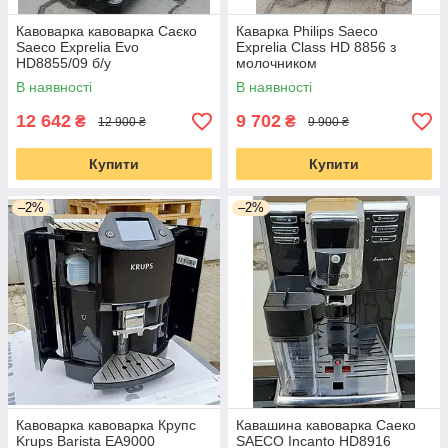
Кавоварка кавоварка Саєко
Каварка Philips Saeco
Saeco Exprelia Evo
Exprelia Class HD 8856 з
HD8855/09 б/у
молочником
В наявності
В наявності
12 642
9 702
₴
₴
12 900 ₴
9 900 ₴
Купити
Купити
–2%
–2%
Кавоварка кавоварка Крупс
Кавашина кавоварка Саеко
Krups Barista EA9000
SAECO Incanto HD8916