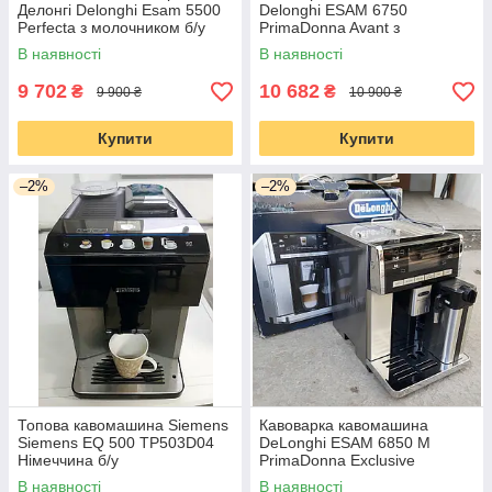
Делонгі Delonghi Esam 5500
Delonghi ESAM 6750
Perfecta з молочником б/у
PrimaDonna Avant з
молочником
В наявності
В наявності
9 702
10 682
₴
₴
9 900 ₴
10 900 ₴
Купити
Купити
–2%
–2%
Топова кавомашина Siemens
Кавоварка кавомашина
Siemens EQ 500 TP503D04
DeLonghi ESAM 6850 M
Німеччина б/у
PrimaDonna Exclusive
В наявності
В наявності