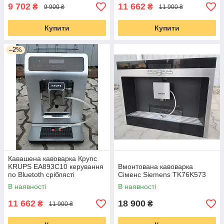
9 702
11 662
₴
₴
9 900 ₴
11 900 ₴
Купити
Купити
–2%
Кавашена кавоварка Крупс
KRUPS EA893C10 керування
Вмонтована кавоварка
по Bluetoth сріблясті
Сіменс Siemens TK76K573
В наявності
В наявності
11 662
18 900
₴
₴
11 900 ₴