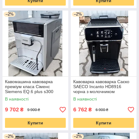
Купити
Купити
–2%
–2%
Кавомашина кавоварка
Кавоварка кавоварка Саєко
преміум класа Сіменс
SAECO Incanto HD8916
Siemens EQ.6 plus s300
чорна з молочником
В наявності
В наявності
9 702
6 762
₴
₴
9 900 ₴
6 900 ₴
Купити
Купити
–2%
–2%