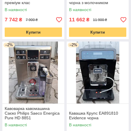
преміум клас
чорна з молочником
В наявності
В наявності
7 742
11 662
₴
₴
7 900 ₴
11 900 ₴
Купити
Купити
–2%
–2%
Кавоварка кавомашина
Саєко Philips Saeco Energica
Кавашка Крупс EA891810
Pure HD 8851
Evidence чорна
В наявності
В наявності