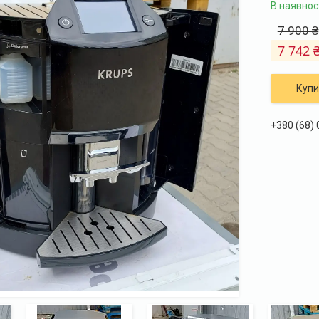
В наявнос
7 900 ₴
7 742 
Купи
+380 (68)