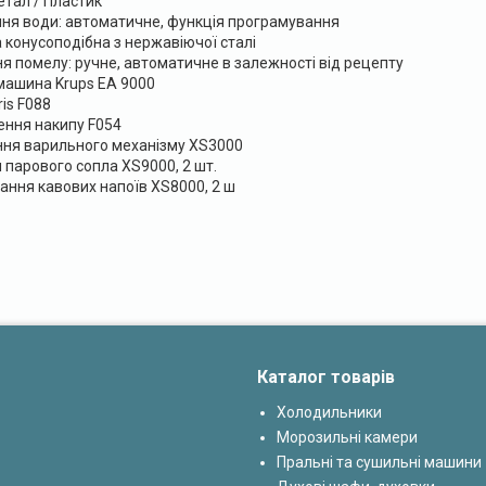
етал / Пластик
я води: автоматичне, функція програмування
конусоподібна з нержавіючої сталі
я помелу: ручне, автоматичне в залежності від рецепту
машина Krups EA 9000
is F088
ння накипу F054
ня варильного механізму XS3000
 парового сопла XS9000, 2 шт.
ання кавових напоїв XS8000, 2 ш
Каталог товарів
Холодильники
Морозильні камери
Пральні та сушильні машини