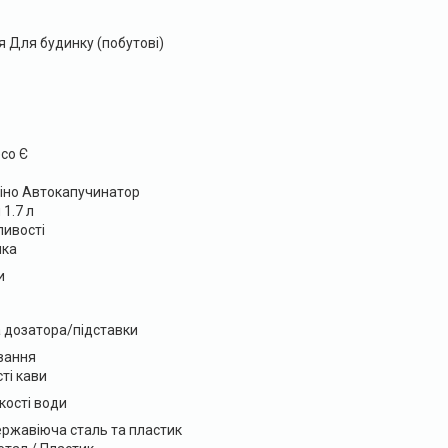
 Для будинку (побутові)
со Є
іно Автокапучинатор
1.7 л
ливості
лка
и
 дозатора/підставки
вання
ті кави
ості води
ержавіюча сталь та пластик