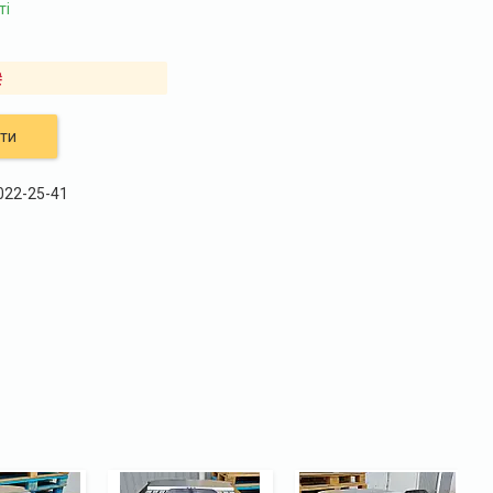
ті
₴
ти
 022-25-41