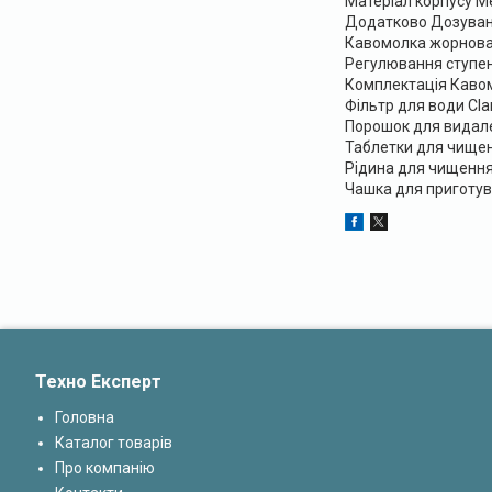
Матеріал корпусу М
Додатково Дозуванн
Кавомолка жорнова 
Регулювання ступен
Комплектація Каво
Фільтр для води Clar
Порошок для видале
Таблетки для чищен
Рідина для чищення
Чашка для приготув
Техно Експерт
Головна
Каталог товарів
Про компанію