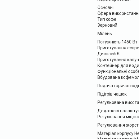
Основні
Сфера використання
Тип кофе
Зерновий
Мілень
Потужність 1450 Вт
Приготування еспре
Дисплей Є
Приготування капуч
Контейнер для води 
Функціональні особ
Вбудована кофемо
Подача гарячої вод
Підігрів чашок
Регульована висота
Додаткові налашту
Регулювання міцнос
Регулювання жорстк
Матеріал корпусу Н