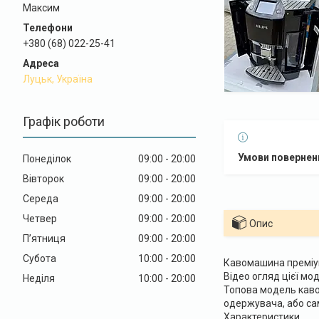
Максим
+380 (68) 022-25-41
Луцьк, Україна
Графік роботи
Понеділок
09:00
20:00
Вівторок
09:00
20:00
Середа
09:00
20:00
Четвер
09:00
20:00
Опис
Пʼятниця
09:00
20:00
Субота
10:00
20:00
Кавомашина преміум
Відео огляд цієї мо
Неділя
10:00
20:00
Топова модель каво
одержувача, або сам
Характеристики