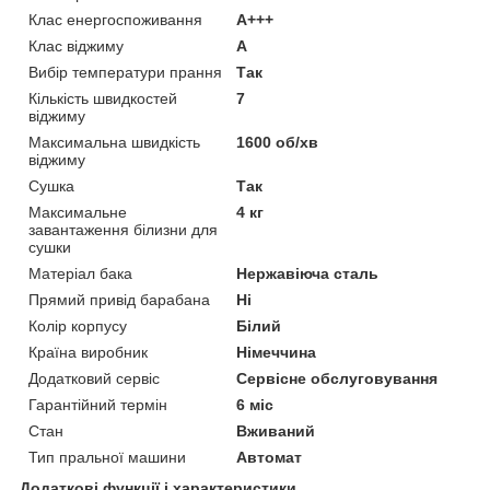
Клас енергоспоживання
A+++
Клас віджиму
A
Вибір температури прання
Так
Кількість швидкостей
7
віджиму
Максимальна швидкість
1600 об/хв
віджиму
Сушка
Так
Максимальне
4 кг
завантаження білизни для
сушки
Матеріал бака
Нержавіюча сталь
Прямий привід барабана
Ні
Колір корпусу
Білий
Країна виробник
Німеччина
Додатковий сервіс
Сервісне обслуговування
Гарантійний термін
6 міс
Стан
Вживаний
Тип пральної машини
Автомат
Додаткові функції і характеристики