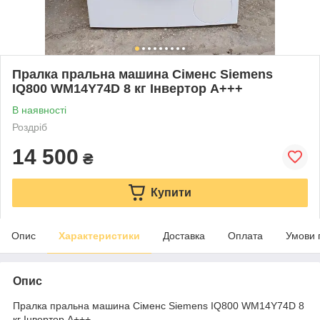
Пралка пральна машина Сіменс Siemens
IQ800 WM14Y74D 8 кг Інвертор А+++
В наявності
Роздріб
14 500
₴
Купити
Опис
Характеристики
Доставка
Оплата
Умови 
Опис
Пралка пральна машина Сіменс Siemens IQ800 WM14Y74D 8
кг Інвертор А+++