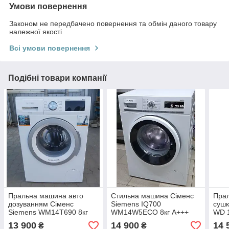
Умови повернення
Законом не передбачено повернення та обмін даного товару
належної якості
Всі умови повернення
Подібні товари компанії
Пральна машина авто
Стильна машина Сіменс
Пра
дозуванням Сіменс
Siemens IQ700
сушк
Siemens WM14T690 8кг
WM14W5ECO 8кг А+++
WD 1
А+++
інвертор
13 900
14 900
14 
₴
₴