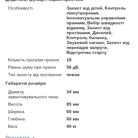
Особливості
Захист від дітей, Контроль
піноутворення,
Інтелектуальне управління
пранням, Вибір швидкості
віджиму, Захист від
протікання, Дисплей,
Контроль балансу,
Звуковий сигнал, Захист від
перепадів напруги,
Відстрочка старту
Кількість програм прання
18
Рівень шуму при пранні
56 дБ
Тип захисту від протікання
повна
Габаритні розміри
Діаметр
34 мм
завантажувального люка
Висота
85 мм
Ширина
60 мм
Глибина
60 мм
Вага
90 кг
Приховати