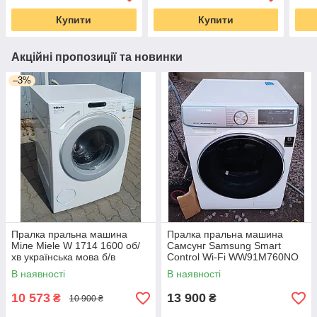
Купити
Купити
Акційні пропозиції та новинки
–3%
Пралка пральна машина
Пралка пральна машина
Міле Miele W 1714 1600 об/
Самсунг Samsung Smart
хв українська мова б/в
Control Wi-Fi WW91M760NO
вживана Made in Germany
9 кг 1600 о б/хв інвертор
В наявності
В наявності
стиральная машина б/у
10 573
13 900
₴
₴
10 900 ₴