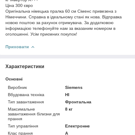
Ціна 300 євро
Оригінальна німецька пралка 60 см Сіменс привезена з
Німеччини. Справна в ідеальному стані як нова. Відправка
новою поштою за рахунок отримувача. За додатковою
інформацією телефонуйте нам за вказаним номером в
оголошенні. Усім приємних покупок!
Приховати
Характеристики
Основні
Виробник
Siemens
Вбудована техніка
НІ
Тип завантаження
Фронтальна
Максимальне
8 кг
завантаження білизни для
прання
Тип управління
Електронне
Клас прання
A