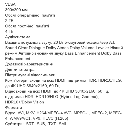
VESA
300x200 мм
Обсяг оперативної пам'яті
2 ГБ
Обсяг постійної пам'яті
4 ГБ
Аудіосистема
Вихідна потужність звуку: 20 Вт 5-смуговий еквалайзер A.I.
Sound Clear Dialogue Dolby Atmos Dolby Volume Leveler Нічний
режим Автовирівнювання звуку Bass Enhancement Dolby Bass
Enhancement
Додаткові характеристики
Для кинотеатра
Підтримувані відеосигнали
Комп'ютерні входи на всіх HDMI: підтримка HDR, HDR10/HLG,
до 4K UHD 3840x2160, 60 Гц
Відеовходи на всіх HDMI: до 4K UHD 3840x2160, 60 Гц,
підтримка HDR, HDR10/HLG (Hybrid Log Gamma),
HDR10+/Dolby Vision
Формати
Відео: AVI, MKV, H264/MPEG-4 AVC, MPEG-1, MPEG-2, MPEG-
4, WMV9/VC1, VP9, HEVC (H.265)
Субтитри: .SRT, .SUB, .TXT, .SMI