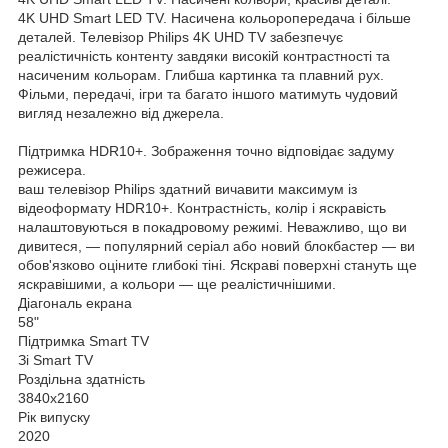
4K UHD Smart LED TV. Насичена кольоропередача і більше
деталей. Телевізор Philips 4K UHD TV забезпечує
реалістичність контенту завдяки високій контрастності та
насиченим кольорам. Глибша картинка та плавний рух.
Фільми, передачі, ігри та багато іншого матимуть чудовий
вигляд незалежно від джерела.
Підтримка HDR10+. Зображення точно відповідає задуму
режисера.
ваш телевізор Philips здатний вичавити максимум із
відеоформату HDR10+. Контрастність, колір і яскравість
налаштовуються в покадровому режимі. Неважливо, що ви
дивитеся, — популярний серіал або новий блокбастер — ви
обов'язково оціните глибокі тіні. Яскраві поверхні стануть ще
яскравішими, а кольори — ще реалістичнішими.
Діагональ екрана
58"
Підтримка Smart TV
Зі Smart TV
Роздільна здатність
3840x2160
Рік випуску
2020