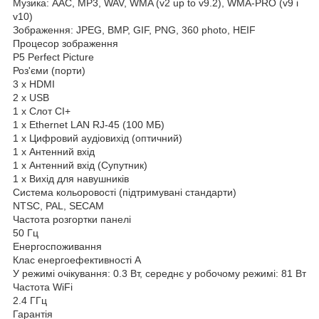
Музика: AAC, MP3, WAV, WMA (v2 up to v9.2), WMA-PRO (v9 і
v10)
Зображення: JPEG, BMP, GIF, PNG, 360 photo, HEIF
Процесор зображення
P5 Perfect Picture
Роз'єми (порти)
3 x HDMI
2 x USB
1 x Слот CI+
1 x Ethernet LAN RJ-45 (100 МБ)
1 x Цифровий аудіовихід (оптичний)
1 x Антенний вхід
1 x Антенний вхід (Супутник)
1 х Вихід для навушників
Система кольоровості (підтримувані стандарти)
NTSC, PAL, SECAM
Частота розгортки панелі
50 Гц
Енергоспоживання
Клас енергоефективності A
У режимі очікування: 0.3 Вт, середнє у робочому режимі: 81 Вт
Частота WiFi
2.4 ГГц
Гарантія