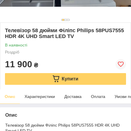
Телевізор 58 дюйми Філіпс Philips 58PUS7555
HDR 4K UHD Smart LED TV
В наявності
Роздріб
11 900
₴
Купити
Опис
Характеристики
Доставка
Оплата
Умови п
Опис
Телевізор 58 дюйми Філіпс Philips 58PUS7555 HDR 4K UHD
Smart LED TV