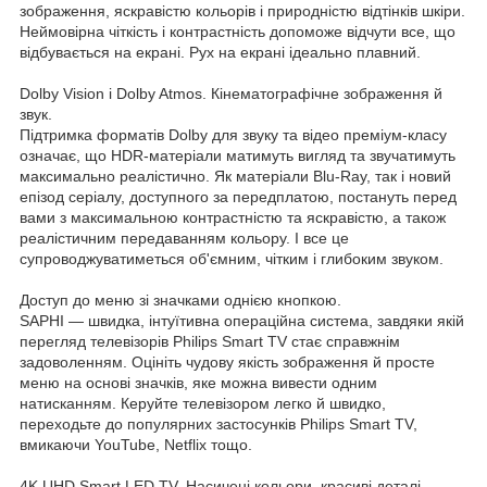
зображення, яскравістю кольорів і природністю відтінків шкіри.
Неймовірна чіткість і контрастність допоможе відчути все, що
відбувається на екрані. Рух на екрані ідеально плавний.
Dolby Vision і Dolby Atmos. Кінематографічне зображення й
звук.
Підтримка форматів Dolby для звуку та відео преміум-класу
означає, що HDR-матеріали матимуть вигляд та звучатимуть
максимально реалістично. Як матеріали Blu-Ray, так і новий
епізод серіалу, доступного за передплатою, постануть перед
вами з максимальною контрастністю та яскравістю, а також
реалістичним передаванням кольору. І все це
супроводжуватиметься об'ємним, чітким і глибоким звуком.
Доступ до меню зі значками однією кнопкою.
SAPHI — швидка, інтуїтивна операційна система, завдяки якій
перегляд телевізорів Philips Smart TV стає справжнім
задоволенням. Оцініть чудову якість зображення й просте
меню на основі значків, яке можна вивести одним
натисканням. Керуйте телевізором легко й швидко,
переходьте до популярних застосунків Philips Smart TV,
вмикаючи YouTube, Netflix тощо.
4K UHD Smart LED TV. Насичені кольори, красиві деталі.