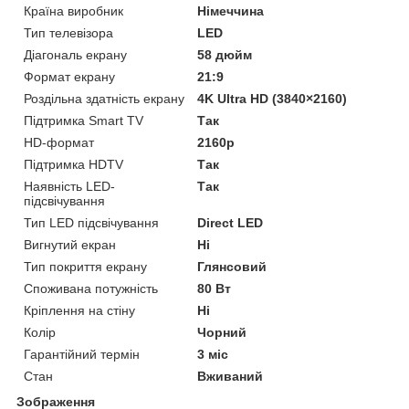
Країна виробник
Німеччина
Тип телевізора
LED
Діагональ екрану
58 дюйм
Формат екрану
21:9
Роздільна здатність екрану
4K Ultra HD (3840×2160)
Підтримка Smart TV
Так
HD-формат
2160p
Підтримка HDTV
Так
Наявність LED-
Так
підсвічування
Тип LED підсвічування
Direct LED
Вигнутий екран
Ні
Тип покриття екрану
Глянсовий
Споживана потужність
80 Вт
Кріплення на стіну
Ні
Колір
Чорний
Гарантійний термін
3 міс
Стан
Вживаний
Зображення