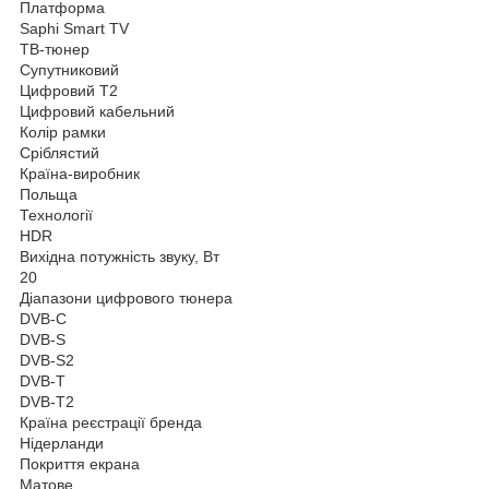
Платформа
Saphi Smart TV
ТВ-тюнер
Супутниковий
Цифровий Т2
Цифровий кабельний
Колір рамки
Сріблястий
Країна-виробник
Польща
Технології
HDR
Вихідна потужність звуку, Вт
20
Діапазони цифрового тюнера
DVB-C
DVB-S
DVB-S2
DVB-T
DVB-T2
Країна реєстрації бренда
Нідерланди
Покриття екрана
Матове