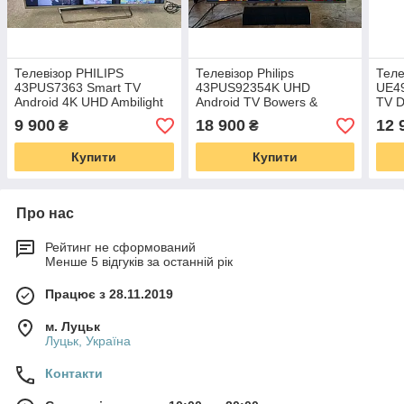
Телевізор PHILIPS
Телевізор Philips
Теле
43PUS7363 Smart TV
43PUS92354K UHD
UE4
Android 4K UHD Ambilight
Android TV Bowers &
TV D
DVB-T2
Wilkins Sound 9S
вигн
9 900
18 900
12 
₴
₴
Купити
Купити
Про нас
Рейтинг не сформований
Менше 5 відгуків за останній рік
Працює з 28.11.2019
м. Луцьк
Луцьк, Україна
Контакти