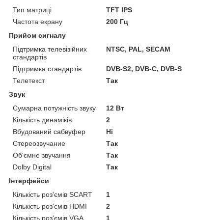
Тип матриці
TFT IPS
Частота екрану
200 Гц
Прийом сигналу
Підтримка телевізійних
NTSC, PAL, SECAM
стандартів
Підтримка стандартів
DVB-S2, DVB-C, DVB-S
Телетекст
Так
Звук
Сумарна потужність звуку
12 Вт
Кількість динаміків
2
Вбудований сабвуфер
Ні
Стереозвучание
Так
Об'ємне звучання
Так
Dolby Digital
Так
Інтерфейси
Кількість роз'ємів SCART
1
Кількість роз'ємів HDMI
2
Кількість роз'ємів VGA
1