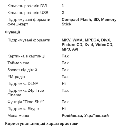
Кількість роз'ємів DVI
1
Кількість роз'ємів USB
2
Підтримувані формати
Compact Flash, SD, Memory
флеш-карт
Stick
Функції
Підтримувані формати
MKV, WMA, MPEG4, DivX,
Picture CD, Xvid, VideoCD,
MP3, AVI
Картинка в картинці
Так
Таймер сна
Так
Захист від дітей
Так
FM-радіо
Так
Підтримка DLNA
Ні
Підтримка 24p True
Так
Cinema
Функція "Time Shift"
Так
Підтримка Skype
Ні
Мова меню
Російська, Український
Користувальницькі характеристики