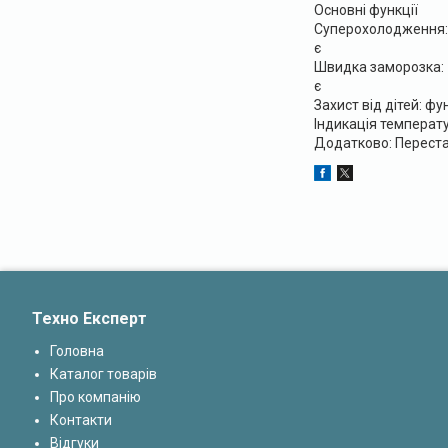
Основні функції
Суперохолодження:
є
Швидка заморозка:
є
Захист від дітей: ф
Індикація температу
Додатково: Переста
Техно Експерт
Головна
Каталог товарів
Про компанію
Контакти
Відгуки