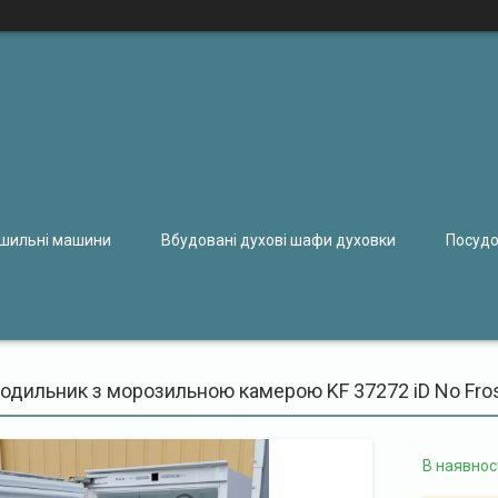
ушильні машини
Вбудовані духові шафи духовки
Посудо
одильник з морозильною камерою KF 37272 iD No Fro
В наявнос