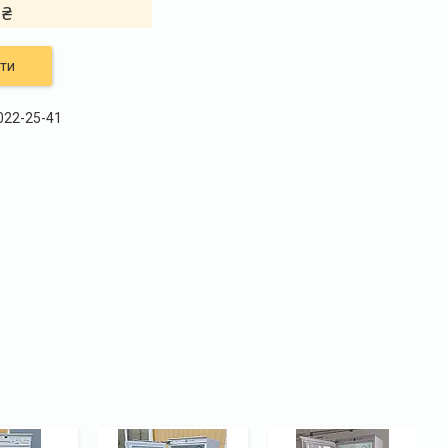
 ₴
ти
 022-25-41