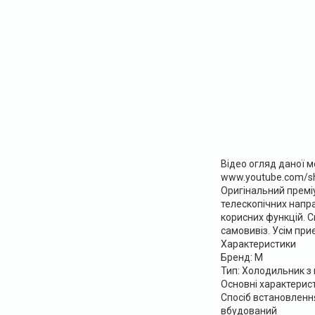
Відео огляд даної м
www.youtube.com/
Оригінальний премі
телескопічних напра
корисних функцій. С
самовивіз. Усім при
Характеристики
Бренд: M
Тип: Холодильник 
Основні характерис
Спосіб встановленн
вбудований