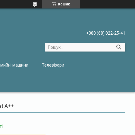
Кошик
+380 (68) 022-25-41
мийні машини
Телевізори
st A++
ті