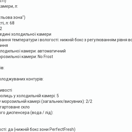
сті)
амери, л:
ульова зона")
і, л: 68
 2
едині холодильної камери
ння температури і вологості: нижній бокс з регулюванням рівня в
ання
лодильної камери: автоматичний
озильної камери: No Frost
ів:
олоджуваних контурів:
ивості
полиць у холодильній камері: 5
 у морозильній камері (загальних/висувних): 2/2
агартоване скло
го диспенсера (вода / лід):
ті: да (нижній бокс зони PerfectFresh)