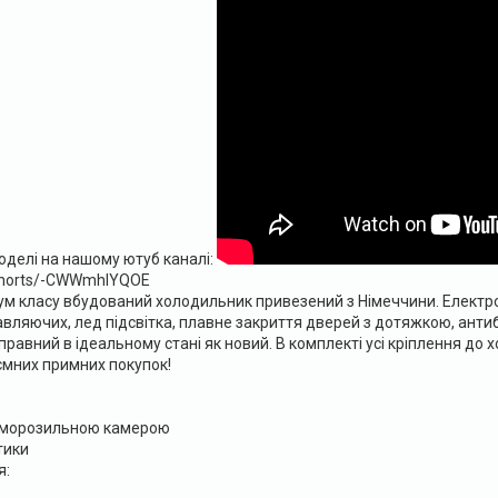
оделі на нашому ютуб каналі:
shorts/-CWWmhlYQOE
ум класу вбудований холодильник привезений з Німеччини. Електро
вляючих, лед підсвітка, плавне закриття дверей з дотяжкою, анти
правний в ідеальному стані як новий. В комплекті усі кріплення д
ємних примних покупок!
з морозильною камерою
тики
я: