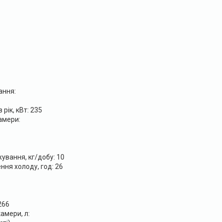
ання:
рік, кВт: 235
амери:
ування, кг/добу: 10
ня холоду, год: 26
266
амери, л: