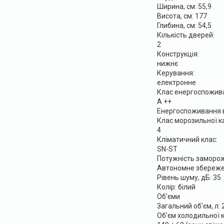
Ширина, см: 55,9
Висота, см: 177
Глибина, см: 54,5
Кількість дверей:
2
Конструкція:
нижнє
Керування:
електронне
Клас енергоспожив
A ++
Енергоспоживання в 
Клас морозильної к
4
Кліматичний клас:
SN-ST
Потужність заморож
Автономне збережен
Рівень шуму, дБ: 35
Колір: білий
Об'єми
Загальний об'єм, л: 
Об'єм холодильної к