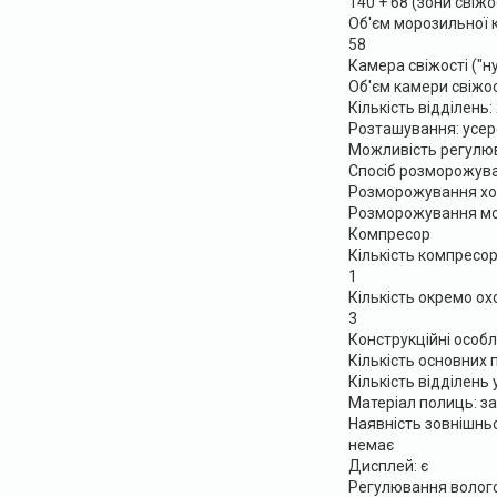
140 + 68 (зони свіжо
Об'єм морозильної к
58
Камера свіжості ("н
Об'єм камери свіжост
Кількість відділень:
Розташування: усер
Можливість регулюва
Спосіб розморожув
Розморожування хо
Розморожування мор
Компресор
Кількість компресор
1
Кількість окремо ох
3
Конструкційні особл
Кількість основних 
Кількість відділень
Матеріал полиць: з
Наявність зовнішньо
немає
Дисплей: є
Регулювання вологос