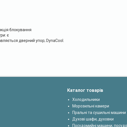
ункція блокування
ри: є
вляється дверний упор; DynaCool.
Каталог товарів
Холодильники
Морозильні камери
Пральні та сушильні машини
Духові шафи, духовки
Посудомийні машини, посуд