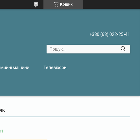
Кошик
+380 (68) 022-25-41
мийні машини
Телевізори
ік
ті