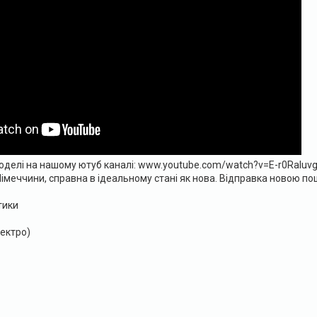
моделі на нашому ютуб каналі: www.youtube.com/watch?v=E-r0Raluv
імеччини, справна в ідеальному стані як нова. Відправка новою по
тики
лектро)