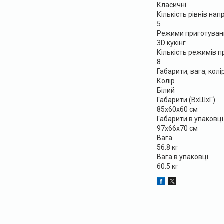
Класичні
Кількість рівнів на
5
Режими приготуван
3D кукінг
Кількість режимів 
8
Габарити, вага, колі
Колір
Білий
Габарити (ВхШхГ)
85x60x60 см
Габарити в упаковці
97x66x70 см
Вага
56.8 кг
Вага в упаковці
60.5 кг