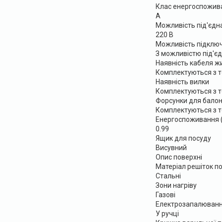
Клас енергоспожив
А
Можливість під'єдн
220 В
Можливість підключ
З можливістю під'є
Наявність кабеля ж
Комплектуються з 
Наявність вилки
Комплектуються з 
Форсунки для балон
Комплектуються з 
Енергоспоживання (
0.99
Ящик для посуду
Висувний
Опис поверхні
Матеріал решіток п
Стальні
Зони нагріву
Газові
Електрозапалюванн
У ручці