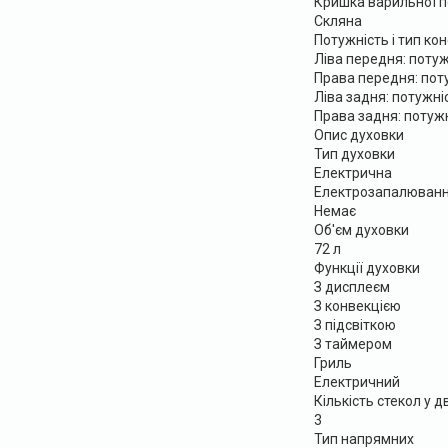
Кришка варильної п
Скляна
Потужність і тип ко
Ліва передня: потуж
Права передня: пот
Ліва задня: потужні
Права задня: потуж
Опис духовки
Тип духовки
Електрична
Електрозапалювання
Немає
Об'єм духовки
72 л
Функції духовки
З дисплеєм
З конвекцією
З підсвіткою
З таймером
Гриль
Електричний
Кількість стекол у 
3
Тип напрямних