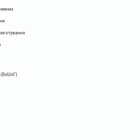
прямних
ня
приготування
р
 (ВхШхГ)