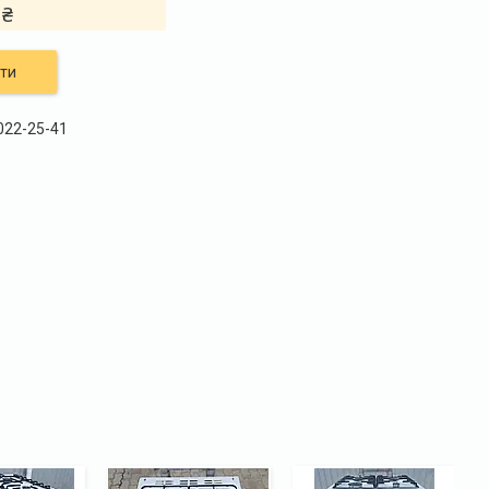
 ₴
ти
 022-25-41