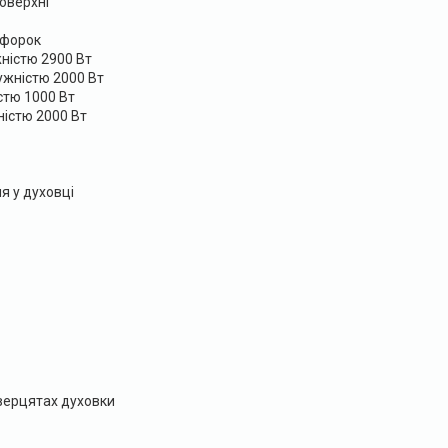
оверхні
нфорок
ністю 2900 Вт
ужністю 2000 Вт
стю 1000 Вт
ністю 2000 Вт
 у духовці
дверцятах духовки