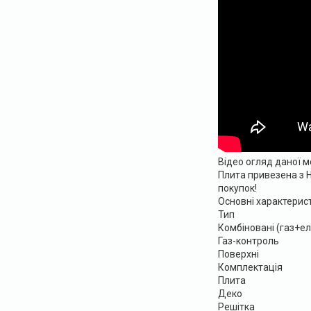
Відео огляд даної 
Плита привезена з Н
покупок!
Основні характерис
Тип
Комбіновані (газ+е
Газ-контроль
Поверхні
Комплектація
Плита
Деко
Решітка