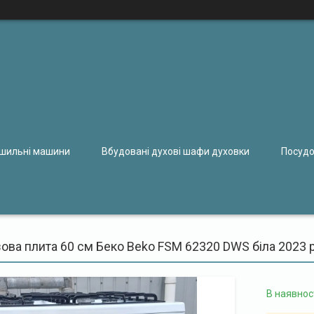
ушильні машини
Вбудовані духові шафи духовки
Посудо
ова плита 60 см Беко Beko FSM 62320 DWS біла 2023 р
В наявнос