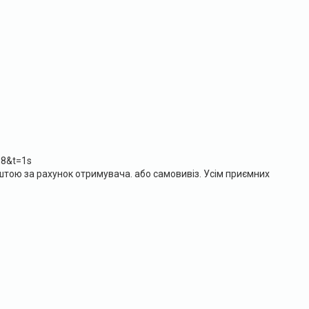
g8&t=1s
штою за рахунок отримувача. або самовивіз. Усім приємних