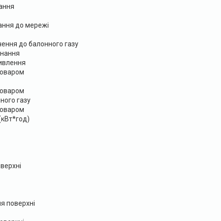
ання
ання до мережі
ення до балонного газу
днання
ивлення
товаром
товаром
ного газу
товаром
кВт*год)
оверхні
я поверхні