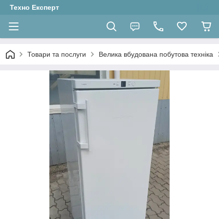
Техно Експерт
Товари та послуги
Велика вбудована побутова техніка