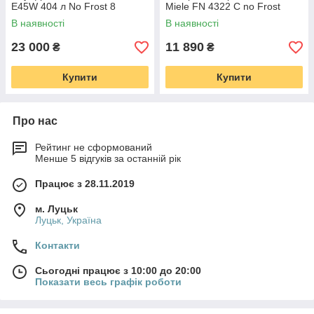
E45W 404 л No Frost 8
Miele FN 4322 C no Frost
ящиків 191 см б/в
Germany Wi-Fi 200 л R600a
В наявності
В наявності
145 см 5 ящиків ноу фрост
smart
23 000
11 890
₴
₴
Купити
Купити
Про нас
Рейтинг не сформований
Менше 5 відгуків за останній рік
Працює з 28.11.2019
м. Луцьк
Луцьк, Україна
Контакти
Сьогодні працює з 10:00 до 20:00
Показати весь графік роботи