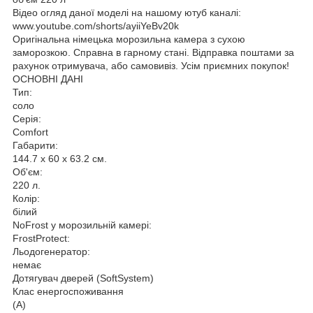
Відео огляд даної моделі на нашому ютуб каналі:
www.youtube.com/shorts/ayiiYeBv20k
Оригінальна німецька морозильна камера з сухою
заморозкою. Справна в гарному стані. Відправка поштами за
рахунок отримувача, або самовивіз. Усім приємних покупок!
ОСНОВНІ ДАНІ
Тип:
соло
Серія:
Comfort
Габарити:
144.7 x 60 x 63.2 см.
Об'єм:
220 л.
Колір:
білий
NoFrost у морозильній камері:
FrostProtect:
Льодогенератор:
немає
Дотягувач дверей (SoftSystem)
Клас енергоспоживання
(A)