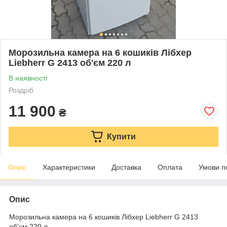
Морозильна камера на 6 кошиків Лібхер
Liebherr G 2413 об'єм 220 л
В наявності
Роздріб
11 900
₴
Купити
Опис
Характеристики
Доставка
Оплата
Умови п
Опис
Морозильна камера на 6 кошиків Лібхер Liebherr G 2413
об'єм 220 л