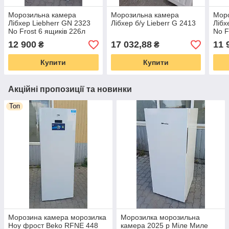
Морозильна камера
Морозильна камера
Мор
Лібхер Liebherr GN 2323
Лібхер б/у Lieberr G 2413
Лібх
No Frost 6 ящиків 226л
No F
12 900
17 032,88
11 
₴
₴
Купити
Купити
Акційні пропозиції та новинки
Топ
Морозина камера морозилка
Морозилка морозильна
Ноу фрост Beko RFNE 448
камера 2025 р Міле Миле