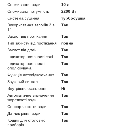
Споживання води
10 л
Споживана потужність
2200 Вт
Система сушіння
турбосушка
Використання засобів 3 в
Так
1"
Захист від протікання
Так
Тип захисту від протікання
повна
Захист від дітей
Так
Індикатор наявності солі
Так
Індикатор наявності
Так
ополіскувача
Функція автовідключення
Так
Звуковий сигнал
Так
Внутрішнє освітлення
Ні
Автоматичне визначення
Так
жорсткості води
Сенсор чистоти води
Так
Датчик рівня води
Так
Кошик для столових
Так
приборів