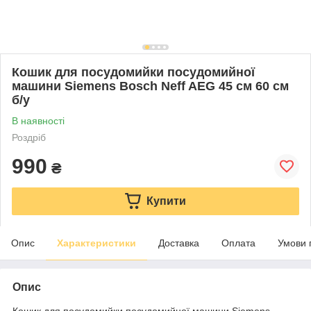
Кошик для посудомийки посудомийної
машини Siemens Bosch Neff AEG 45 см 60 см
б/у
В наявності
Роздріб
990
₴
Купити
Опис
Характеристики
Доставка
Оплата
Умови 
Опис
Кошик для посудомийки посудомийної машини Siemens