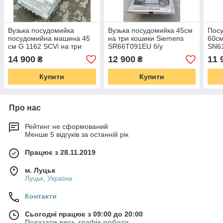
Вузька посудомийка
Вузька посудомийка 45см
Пос
посудомийна машина 45
на три кошики Siemens
60см
см G 1162 SCVi на три
SR66T091EU б/у
SN6
кошики
А++ 
14 900
12 900
11 
₴
₴
Купити
Купити
Про нас
Рейтинг не сформований
Менше 5 відгуків за останній рік
Працює з 28.11.2019
м. Луцьк
Луцьк, Україна
Контакти
Сьогодні працює з 09:00 до 20:00
Показати весь графік роботи