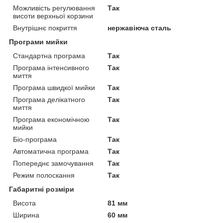
Можливість регулювання
Так
висоти верхньої корзини
Внутрішнє покриття
нержавіюча сталь
Програми мийки
Стандартна програма
Так
Програма інтенсивного
Так
миття
Програма швидкої мийки
Так
Програма делікатного
Так
миття
Програма економічною
Так
мийки
Біо-програма
Так
Автоматична програма
Так
Попереднє замочування
Так
Режим полоскання
Так
Габаритні розміри
Висота
81 мм
Ширина
60 мм