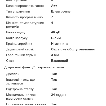
Клас енергоспоживання
A++
Тип управління
Електронне
Кількість програм мийки
7
Кількість температурних
4
режимів
Рівень шуму
46 дБ
Колір корпусу
Білий
Країна виробник
Німеччина
Додатковий сервіс
Сервісне обслуговування
Гарантійний термін
3 міс
Стан
Вживаний
Додаткові функції і характеристики
Дисплей
Так
Індикація часу, що
Так
залишився
Відстрочка старту
Так
Максимальний час
24 годин
відстрочки старту
Половинне завантаження
Так