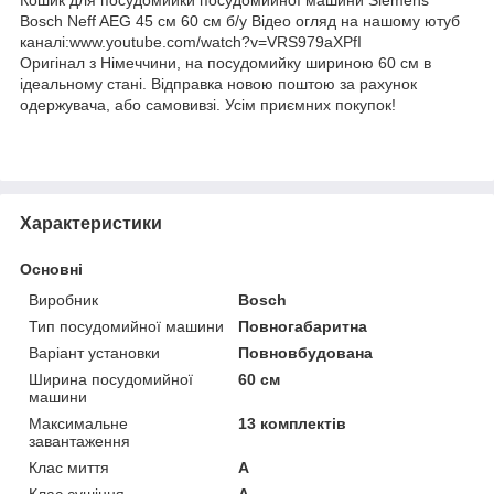
Bosch Neff AEG 45 см 60 см б/у Відео огляд на нашому ютуб
каналі:www.youtube.com/watch?v=VRS979aXPfI
Оригінал з Німеччини, на посудомийку шириною 60 см в
ідеальному стані. Відправка новою поштою за рахунок
одержувача, або самовивзі. Усім приємних покупок!
Характеристики
Основні
Виробник
Bosch
Тип посудомийної машини
Повногабаритна
Варіант установки
Повновбудована
Ширина посудомийної
60 см
машини
Максимальне
13 комплектів
завантаження
Клас миття
A
Клас сушіння
A