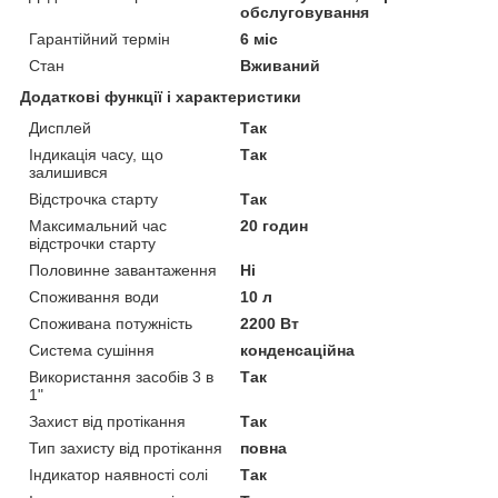
обслуговування
Гарантійний термін
6 міс
Стан
Вживаний
Додаткові функції і характеристики
Дисплей
Так
Індикація часу, що
Так
залишився
Відстрочка старту
Так
Максимальний час
20 годин
відстрочки старту
Половинне завантаження
Ні
Споживання води
10 л
Споживана потужність
2200 Вт
Система сушіння
конденсаційна
Використання засобів 3 в
Так
1"
Захист від протікання
Так
Тип захисту від протікання
повна
Індикатор наявності солі
Так