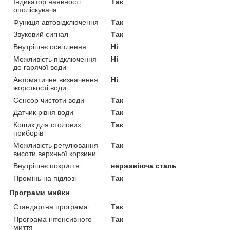
Індикатор наявності
Так
ополіскувача
Функція автовідключення
Так
Звуковий сигнал
Так
Внутрішнє освітлення
Ні
Можливість підключення
Ні
до гарячої води
Автоматичне визначення
Ні
жорсткості води
Сенсор чистоти води
Так
Датчик рівня води
Так
Кошик для столових
Так
приборів
Можливість регулювання
Так
висоти верхньої корзини
Внутрішнє покриття
нержавіюча сталь
Промінь на підлозі
Так
Програми мийки
Стандартна програма
Так
Програма інтенсивного
Так
миття