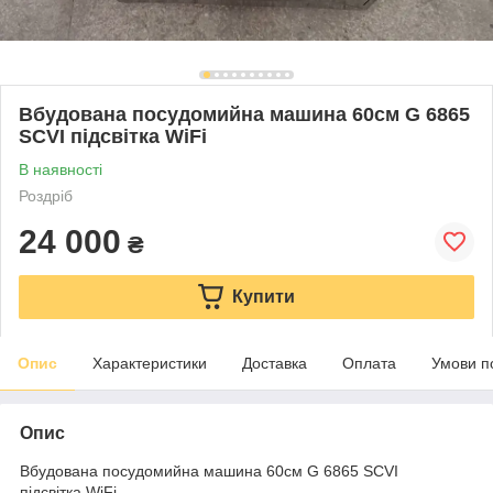
Вбудована посудомийна машина 60см G 6865
SCVI підсвітка WiFi
В наявності
Роздріб
24 000
₴
Купити
Опис
Характеристики
Доставка
Оплата
Умови п
Опис
Вбудована посудомийна машина 60см G 6865 SCVI
підсвітка WiFi