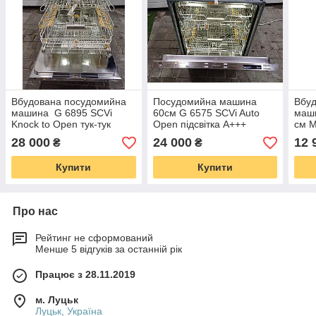
Вбудована посудомийна
Посудомийна машина
Вбу
машина G 6895 SCVi
60см G 6575 SCVi Auto
маш
Knock to Open тук-тук
Open підсвітка A+++
см М
EcoL
28 000
24 000
12 
₴
₴
068
Купити
Купити
Про нас
Рейтинг не сформований
Менше 5 відгуків за останній рік
Працює з 28.11.2019
м. Луцьк
Луцьк, Україна