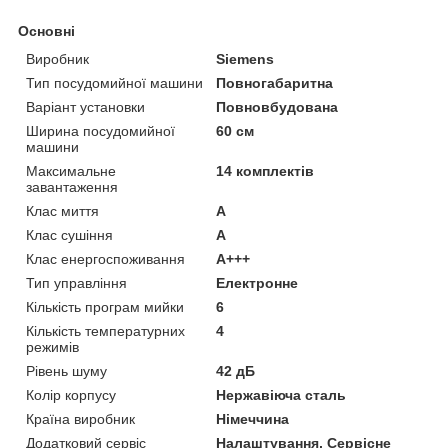
Основні
Виробник
Siemens
Тип посудомийної машини
Повногабаритна
Варіант установки
Повновбудована
Ширина посудомийної
60 см
машини
Максимальне
14 комплектів
завантаження
Клас миття
A
Клас сушіння
A
Клас енергоспоживання
A+++
Тип управління
Електронне
Кількість програм мийки
6
Кількість температурних
4
режимів
Рівень шуму
42 дБ
Колір корпусу
Нержавіюча сталь
Країна виробник
Німеччина
Додатковий сервіс
Налаштування, Сервісне