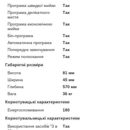
Програма швидкої мийки
Так
Програма делікатного
Так
миття
Програма економічною
Так
мийки
Біо-програма
Так
Автоматична програма
Так
Попереднє замочування
Так
Режим полоскання
Так
Габаритні розміри
Висота
81 мм
Ширина
45 мм
Глибина
570 мм
Вага
36 кг
Користувацькi характеристики
Енергоспоживання
180
Користувальницькі характеристики
Використання засобів "3 в
Так