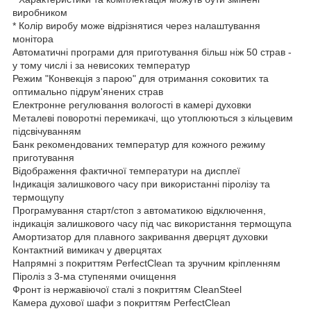
виробником
* Колір виробу може відрізнятися через налаштування
монітора
Автоматичні програми для приготування більш ніж 50 страв -
у тому числі і за невисоких температур
Режим "Конвекція з парою" для отримання соковитих та
оптимально підрум'янених страв
Електронне регулювання вологості в камері духовки
Металеві поворотні перемикачі, що утоплюються з кільцевим
підсвічуванням
Банк рекомендованих температур для кожного режиму
приготування
Відображення фактичної температури на дисплеї
Індикація залишкового часу при використанні піролізу та
термощупу
Програмування старт/стоп з автоматикою відключення,
індикація залишкового часу під час використання термощупа
Амортизатор для плавного закривання дверцят духовки
Контактний вимикач у дверцятах
Напрямні з покриттям PerfectClean та зручним кріпленням
Піроліз з 3-ма ступенями очищення
Фронт із нержавіючої сталі з покриттям CleanSteel
Камера духової шафи з покриттям PerfectClean