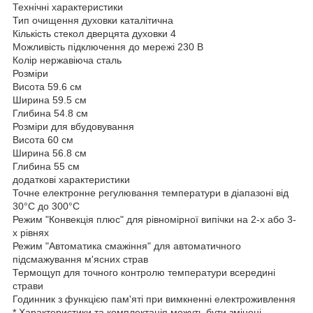
Технічні характеристики
Тип очищення духовки каталітична
Кількість стекол дверцята духовки 4
Можливість підключення до мережі 230 В
Колір нержавіюча сталь
Розміри
Висота 59.6 см
Ширина 59.5 см
Глибина 54.8 см
Розміри для вбудовування
Висота 60 см
Ширина 56.8 см
Глибина 55 см
додаткові характеристики
Точне електронне регулювання температури в діапазоні від
30°C до 300°C
Режим "Конвекція плюс" для рівномірної випічки на 2-х або 3-
х рівнях
Режим "Автоматика смажіння" для автоматичного
підсмажування м'ясних страв
Термощуп для точного контролю температури всередині
страви
Годинник з функцією пам'яті при вимкненні електроживлення
* Характеристики та комплектація можуть бути змінені