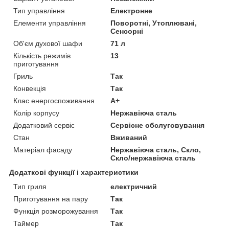
Тип управління
Електронне
Елементи управління
Поворотні, Утоплювані,
Сенсорні
Об'єм духової шафи
71 л
Кількість режимів
13
приготування
Гриль
Так
Конвекція
Так
Клас енергоспоживання
A+
Колір корпусу
Нержавіюча сталь
Додатковий сервіс
Сервісне обслуговування
Стан
Вживаний
Матеріал фасаду
Нержавіюча сталь, Скло,
Скло/нержавіюча сталь
Додаткові функції і характеристики
Тип гриля
електричний
Приготування на пару
Так
Функція розморожування
Так
Таймер
Так