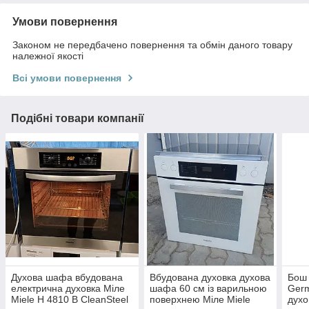
Умови повернення
Законом не передбачено повернення та обмін даного товару
належної якості
Всі умови повернення
Подібні товари компанії
Духова шафа вбудована
Вбудована духовка духова
Бош
електрична духовка Міле
шафа 60 см із варильною
Ger
Miele H 4810 B CleanSteel
поверхнею Міле Miele
духо