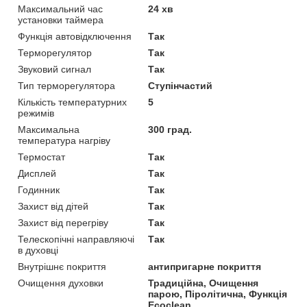
Максимальний час
24 хв
установки таймера
Функція автовідключення
Так
Терморегулятор
Так
Звуковий сигнал
Так
Тип терморегулятора
Ступінчастий
Кількість температурних
5
режимів
Максимальна
300 град.
температура нагріву
Термостат
Так
Дисплей
Так
Годинник
Так
Захист від дітей
Так
Захист від перегріву
Так
Телескопічні направляючі
Так
в духовці
Внутрішнє покриття
антипригарне покриття
Очищення духовки
Традиційна, Очищення
парою, Піролітична, Функція
Ecoclean