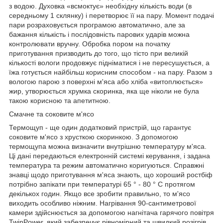
з водою. Духовка «всмоктує» необхідну кількість води (в
середньому 1 склянку) і перетворює її на пару. Момент подачі
пари розраховується програмою автоматично, але за
бажання кількість і послідовність парових ударів можна
контролювати вручну. Обробка пором на початку
приготування призводить до того, що тісто при великій
кількості вологи продовжує підніматися і не пересушується, а
їжа готується найбільш корисним способом - на пару. Разом з
вологою парою з поверхні м'яса або хліба «витоплюється»
жир, утворюється хрумка скоринка, яка ще ніколи не була
такою корисною та апетитною.
Смачне та соковите м'ясо
Термощуп - ще один додатковий пристрій, що гарантує
соковите м'ясо з хрусткою скоринкою. З допомогою
термощупа можна визначити внутрішню температуру м'яса.
Ці дані передаються електронній системі керування, і задана
температура та режим автоматично коригуються. Справжні
знавці щодо приготування м'яса знають, що хороший ростбіф
потрібно запікати при температурі 65 ° - 80 ° C протягом
декількох годин. Якщо все зробити правильно, то м'ясо
виходить особливо ніжним. Нагрівання 90-сантиметрової
камери здійснюється за допомогою нагнітача гарячого повітря
TwinPower, який забезпечує рівномірний та швидкий розігрів