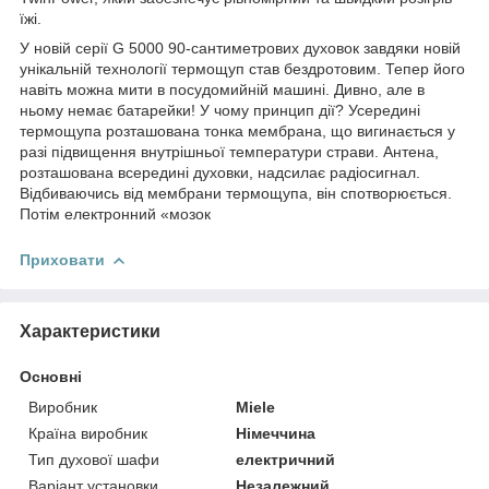
їжі.
У новій серії G 5000 90-сантиметрових духовок завдяки новій
унікальній технології термощуп став бездротовим. Тепер його
навіть можна мити в посудомийній машині. Дивно, але в
ньому немає батарейки! У чому принцип дії? Усередині
термощупа розташована тонка мембрана, що вигинається у
разі підвищення внутрішньої температури страви. Антена,
розташована всередині духовки, надсилає радіосигнал.
Відбиваючись від мембрани термощупа, він спотворюється.
Потім електронний «мозок
Приховати
Характеристики
Основні
Виробник
Miele
Країна виробник
Німеччина
Тип духової шафи
електричний
Варіант установки
Незалежний