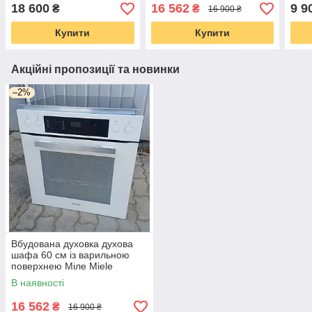
76л б/у
H2265-1BP комплект
вжив
18 600
16 562
9 9
₴
₴
16 900 ₴
піроліз білий б/у
Купити
Купити
Акційні пропозиції та новинки
–2%
Вбудована духовка духова
шафа 60 см із варильною
поверхнею Міле Miele
H2265-1BP комплект піроліз
В наявності
білий б/у
16 562
₴
16 900 ₴