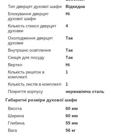
Тип дверцят духової шафи
Відкидна
Блокування дверцят
Ні
духової шафи
Кількість стекол дверцят
4
духовки
Охолодження дверцят
Так
духовки
Внутрішнє освітлення
Так
Секція для посуду
Так
Вертел
Ні
Кількість решіток в
1
комплекті
Кількість листів в комплекті
1
Покриття корпусу
нержавіюча сталь
Габаритні розміри духової шафи
Висота
60 мм
Ширина
60 мм
Глибина
55 мм
Вага
56 кг