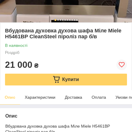
Вбудована духовка духова шафа Міле Miele
H5461BP CleanSteel піроліз пар б/в
В наявності
Роздріб
21 000
₴
Купити
Опис
Характеристики
Доставка
Оплата
Умови п
Опис
Вбудована духовка духова шафа Міле Miele H5461BP
CleanSteel піроліз пар б/в