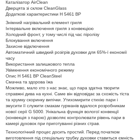
Каталізатор AirClean
Дверцята зі склом CleanGlass
Додаткові характеристики H 5461 BP
Знімний нагрівальний елемент гриля
Інтервальне включення гриля з конвекцією
Холодний фронт, у тому числі під час піролізу
Блокування включення
Захисне відключення
Автоматичний швидкий розігрів духовки для 65%-ї економії
часу
Використання залишкового тепла
Увімкнення економічного режиму
Опис H 5461 BP CleanSteel
Смачна та здорова їжа
Можливо, мало хто з нас знає, що пара здатна творити
справжні дива на кухні. Саме він відповідає за схожість тіста
та хрумку скоринку випічки. Утихомирити стихію пари і
змусити її служити смакам гурманів вдалося розробникам
нової серії G 5000. Унікальна функція вологої конвекції
(конвекція з парою) дозволяє контролювати рівень пари в
камері духовок при приготуванні різних страв.
Технологічний процес досить простий. Перед початком
виготовлення під спеціальну трубку духовки ставиться ємність