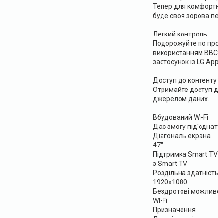
Тепер для комфортно
буде своя зорова пе
Легкий контроль
Подорожуйте по прос
використанням BBC i
застосунок із LG Ap
Доступ до контенту
Отримайте доступ д
джерелом даних.
Вбудований Wi-Fi
Дає змогу під'єднат
Діагональ екрана
47"
Підтримка Smart TV
з Smart TV
Роздільна здатніст
1920x1080
Бездротові можливо
WI-Fi
Призначення