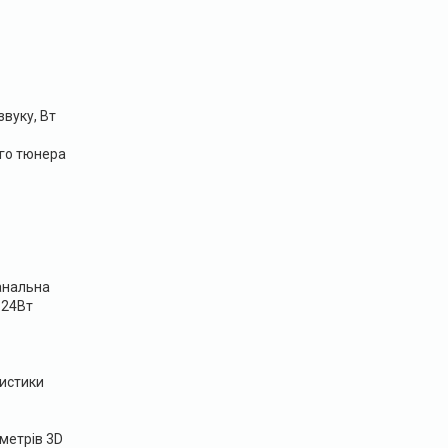
звуку, Вт
го тюнера
канальна
 24Вт
истики
метрів 3D