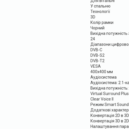
Для вітальні
У спальню
Технології
3D
Колір рамки
Чорний
Вихідна потужність 
24
Діапазони цифрово
DVB-C
DVB-S2
DVB-T2
VESA
400x400 мм
Аудіосистема
Аудіосистема: 2.1-
Вихідна потужність:
Virtual Surround Plus
Clear Voice II
Режим Smart Sound
Додаткові характер
Конвертація 2D в 3D
Конвертація 3D в 2D
Налаштування пара