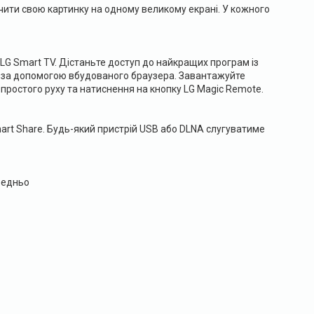
чити свою картинку на одному великому екрані. У кожного
LG Smart TV. Дістаньте доступ до найкращих програм із
ube за допомогою вбудованого браузера. Завантажуйте
ю простого руху та натиснення на кнопку LG Magic Remote.
art Share. Будь-який пристрій USB або DLNA слугуватиме
редньо