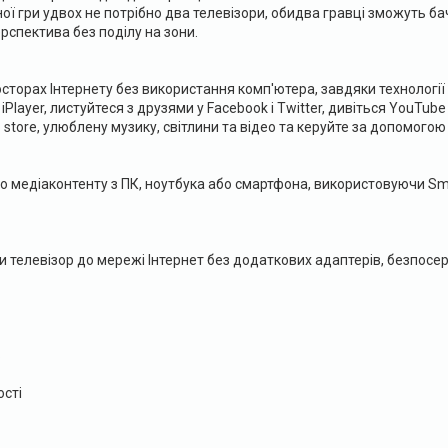
ї гри удвох не потрібно два телевізори, обидва гравці зможуть ба
рспектива без поділу на зони.
торах Інтернету без використання комп'ютера, завдяки технології 
Player, листуйтеся з друзями у Facebook і Twitter, дивіться YouT
p store, улюблену музику, світлини та відео та керуйте за допомого
о медіаконтенту з ПК, ноутбука або смартфона, використовуючи Sm
и телевізор до мережі Інтернет без додаткових адаптерів, безпосе
ь
сті