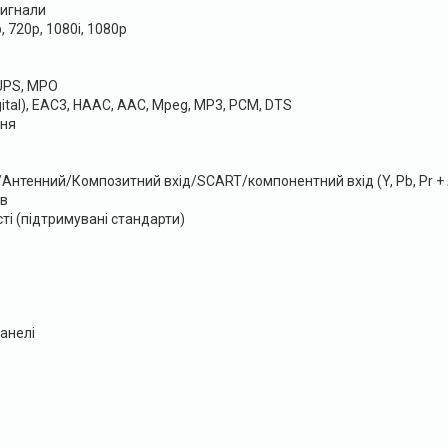
сигнали
p, 720p, 1080i, 1080p
JPS, MPO
gital), EAC3, HAAC, AAC, Mpeg, MP3, PCM, DTS
ня
I/Антенний/Композитний вхід/SCART/компонентний вхід (Y, Pb, Pr +
ів
ті (підтримувані стандарти)
анелі