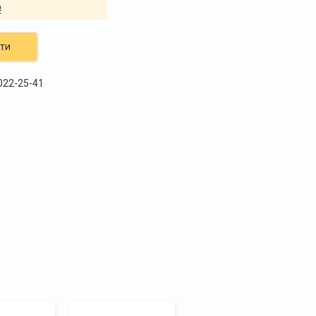
₴
ти
 022-25-41