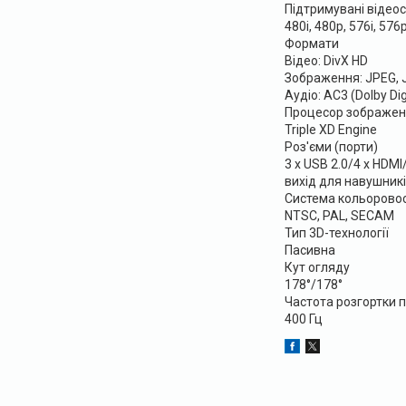
Підтримувані відео
480i, 480p, 576i, 576
Формати
Відео: DivX HD
Зображення: JPEG, 
Аудіо: AC3 (Dolby Di
Процесор зображен
Triple XD Engine
Роз'єми (порти)
3 x USB 2.0/4 x HDM
вихід для навушник
Система кольоровос
NTSC, PAL, SECAM
Тип 3D-технології
Пасивна
Кут огляду
178°/178°
Частота розгортки п
400 Гц