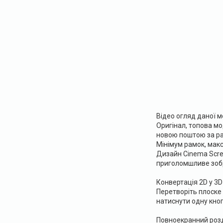
Відео огляд даної м
Оригінал, топова мо
новою поштою за ра
Мінімум рамок, ма
Дизайн Cinema Scree
приголомшливе зоб
Конвертація 2D у 3D
Перетворіть плоске 
натиснути одну кноп
Повноекранний розд