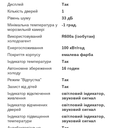
Дисплей
Так
Кількість дверей
1
Рівень шуму
33 дБ
Мінімальна температура у
-1 град.
морозильній камері
Використовуваний
R600a (ізобутан)
холодоагент
Енергоспоживання
100 кВт/год
Покриття корпусу
емалева фарба
Індикатор температури
Так
Автономне збереження
16 годин
холоду
Режим "Відпустка"
Так
Захист від дітей
Так
Індикатор відключення
світловий індикатор,
живлення
звуковий сигнал
Індикатор відчинених
світловий індикатор,
дверей
звуковий сигнал
Індикатор підвищення
світловий індикатор,
температури
звуковий сигнал
Антибактеріальне
Так