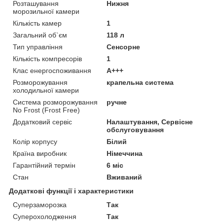
Розташування
Нижня
морозильної камери
Кількість камер
1
Загальний об`єм
118 л
Тип управління
Сенсорне
Кількість компресорів
1
Клас енергоспоживання
A+++
Розморожування
крапельна система
холодильної камери
Система розморожування
ручне
No Frost (Frost Free)
Додатковий сервіс
Налаштування, Сервісне
обслуговування
Колір корпусу
Білий
Країна виробник
Німеччина
Гарантійний термін
6 міс
Стан
Вживаний
Додаткові функції і характеристики
Суперзаморозка
Так
Суперохолодження
Так