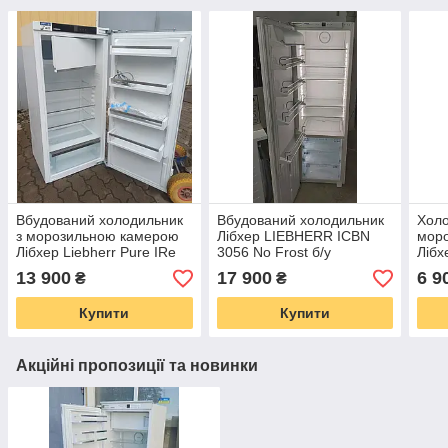
Вбудований холодильник
Вбудований холодильник
Холо
з морозильною камерою
Лібхер LIEBHERR ICBN
мор
Лібхер Liebherr Pure IRe
3056 No Frost б/у
Лібх
4101
13 900
17 900
6 9
₴
₴
Купити
Купити
Акційні пропозиції та новинки