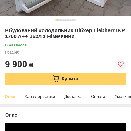
Вбудований холодильник Лібхер Liebherr IKP
1700 A++ 152л з Німеччини
В наявності
Роздріб
9 900
₴
Купити
Опис
Характеристики
Доставка
Оплата
Умови п
Опис