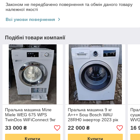
Законом не передбачено повернення та обмін даного товару
належної якості
Всі умови повернення
Подібні товари компанії
Пральна машина Міле
Пральна машина 9 кг
Пра
Miele WEG 675 WPS
А+++ Бош Bosch WAU
суш
TwinDos WiFiConnect 9кг
28RH0 інвертор 2023 рік
WVG
А+++
33 000
22 000
16 
₴
₴
Купити
Купити