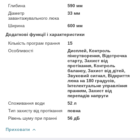
Глибина
590 мм
Діаметр
33 мм
завантажувального люка
Ширина
600 мм
Додаткові функції і характеристики
Кількість програм прання
15
Особливості
Дисплей, Контроль
піноутворення, Відстрочка
старту, Захист від
протікання, Контроль
балансу, Захист від дітей,
Звуковий сигнал, Відкриття
люка на 180 градусів,
Інтелектуальне управління
пранням, Захист від
перепадів напруги
Споживання води
52 л
Тип захисту від протікання
повна
Рівень шуму при пранні
56 дБ
Приховати