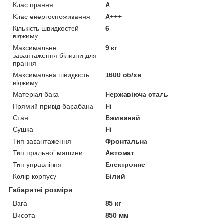
Клас прання
A
Клас енергоспоживання
A+++
Кількість швидкостей
6
віджиму
Максимальне
9 кг
завантаження білизни для
прання
Максимальна швидкість
1600 об/хв
віджиму
Матеріал бака
Нержавіюча сталь
Прямий привід барабана
Ні
Стан
Вживаний
Сушка
Ні
Тип завантаження
Фронтальна
Тип пральної машини
Автомат
Тип управління
Електронне
Колір корпусу
Білий
Габаритні розміри
Вага
85 кг
Висота
850 мм