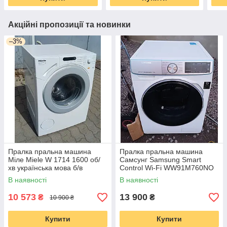
Акційні пропозиції та новинки
–3%
Пралка пральна машина
Пралка пральна машина
Міле Miele W 1714 1600 об/
Самсунг Samsung Smart
хв українська мова б/в
Control Wi-Fi WW91M760NO
вживана Made in Germany
9 кг 1600 о б/хв інвертор
В наявності
В наявності
стиральная машина б/у
10 573
13 900
₴
₴
10 900 ₴
Купити
Купити