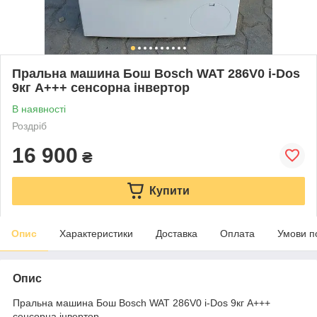
Пральна машина Бош Bosch WAT 286V0 i-Dos
9кг А+++ сенсорна інвертор
В наявності
Роздріб
16 900
₴
Купити
Опис
Характеристики
Доставка
Оплата
Умови п
Опис
Пральна машина Бош Bosch WAT 286V0 i-Dos 9кг А+++
сенсорна інвертор