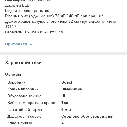
Дисплей LED
Відкриття дверцят вліво
Рівень шуму (віджимання) 73 дБ / 48 дБ при пранні /
Діаметр завантажувального люка 32 см / кут відкриття люка:
171° /
Габарити (ВхШхГ) 85x60x59 см
Приховати
Характеристики
Основні
Виробник
Bosch
Країна виробник
Німеччина
Вбудована техніка
НІ
Вибір температури прання
Так
Гарантійний термін
6 міс
Додатковий сервіс
Сервісне обслуговування
Клас віджиму
A