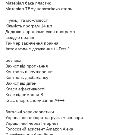
Матеріал бака пластик
Матеріал ТЕНу нержавіюча сталь
Функції та можливості
Кількість програм 14 шт
Додаткові програми своя програма
швидке прання
Таймер закінчення прання
Автоматичне дозування / i-Dos /
Безпека
Захист від протікання
Контроль піноутворення
Контроль дисбалансу
Захист від дітей
Класи ефективності
Клас віджимання B
Клас енергоспоживання A+++
Загальні характеристики
Управління поворотна ручка + сенсори
Управління через Інтернет
Голосовий асистент Amazon Alexa
Підсвічування барабана