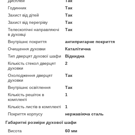
Дисплей
Так
Годинник
Так
Захист від дітей
Так
Захист від перегріву
Так
Телескопічні направляючі
Так
в духовці
Внутрішнє покриття
антипригарне покриття
Очищення духовки
Каталітична
Тип дверцят духової шафи
Відкидна
Кількість стекол дверцят
2
духовки
Охолодження дверцят
Так
духовки
Внутрішнє освітлення
Так
Кількість решіток в
1
комплекті
Кількість листів в комплекті
1
Покриття корпусу
нержавіюча сталь
Габаритні розміри духової шафи
Висота
60 мм