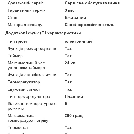
Додатковий сервіс
Сервісне обслуговування
Гарантійний термін
3 міс
Стан
Вживаний
Матеріал фасаду
Скло/нержавіюча сталь
Додаткові функції і характеристики
Тип гриля
електричний
Функція розморожування
Так
Таймер
Так
Максимальний час
24 хв
установки таймера
Функція автовідключення
Так
Терморегулятор
Так
Звуковий сигнал
Так
Тип терморегулятора
Плавний
Кількість температурних
6
режимів
Максимальна
280 град.
температура нагріву
Термостат
Так