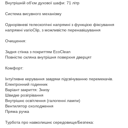
Внутрішній об'єм духової шафи: 71 літр
Система висувного механізму
Однорівневі телескопічні напрямні з функцією фіксування
напрямні varioClip, з можливістю перенавішування
Очищення:
Задня стінка з покриттям EcoClean
Повністю скляна внутрішня поверхня дверцят
Комфорт:
Інтуїтивне керування завдяки підсвічуванню перемекачів.
Електронний годинник
Варіант закриття: Знизу
Швидке розігрівання
Внутрішнє освітлення (галогенні лампи)
Вентилятор охолодження
Пряма ручка
Турбота про навколишнє середовище/Безпека: