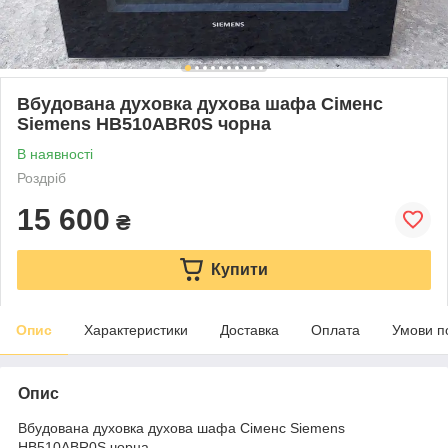
Вбудована духовка духова шафа Сіменс
Siemens HB510ABR0S чорна
В наявності
Роздріб
15 600
₴
Купити
Опис
Характеристики
Доставка
Оплата
Умови п
Опис
Вбудована духовка духова шафа Сіменс Siemens
HB510ABR0S чорна