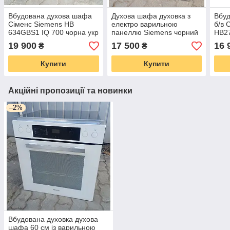
Вбудована духова шафа
Духова шафа духовка з
Вбу
Сіменс Siemens HB
електро варильною
б/в 
634GBS1 IQ 700 чорна укр
панеллю Siemens чорний
HB27
мова
з Ні
19 900
17 500
16 
₴
₴
Купити
Купити
Акційні пропозиції та новинки
–2%
Вбудована духовка духова
шафа 60 см із варильною