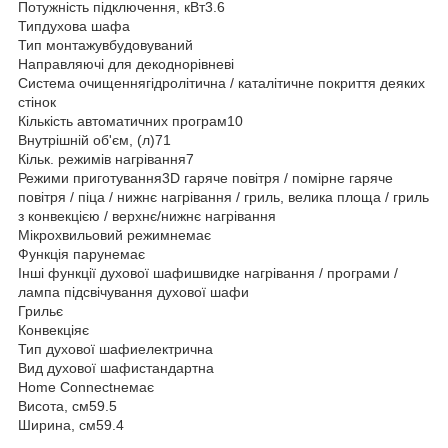
Потужність підключення, кВт3.6
Типдухова шафа
Тип монтажувбудовуваний
Направляючі для декоднорівневі
Система очищеннягідролітична / каталітичне покриття деяких
стінок
Кількість автоматичних програм10
Внутрішній об'єм, (л)71
Кільк. режимів нагрівання7
Режими приготування3D гаряче повітря / помірне гаряче
повітря / піца / нижнє нагрівання / гриль, велика площа / гриль
з конвекцією / верхнє/нижнє нагрівання
Мікрохвильовий режимнемає
Функція парунемає
Інші функції духової шафишвидке нагрівання / програми /
лампа підсвічування духової шафи
Грильє
Конвекціяє
Тип духової шафиелектрична
Вид духової шафистандартна
Home Connectнемає
Висота, см59.5
Ширина, см59.4