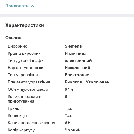
Приховати
Характеристики
Основні
Виробник
Siemens
Країна виробник
Німеччина
Тип духової шафи
електричний
Варіант установки
Незалежний
Тип управління
Електронне
Елементи управління
Кнопкові, Утоплювані
Об'єм духової шафи
67 л
Кількість режимів
8
приготування
Гриль
Так
Конвекція
Так
Клас енергоспоживання
A+
Колір корпусу
Чорний