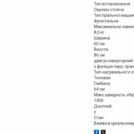
Тип встановлення:
Окремо стояча
Тип пральної машин
Фронтальна
Максимальне заван
8,0 кг
Ширина:
60 см
Висота:
86 см
двигун інверторний
є функція пару, пр
Тип нагрівального 
Теновая
Глибина:
64 см
Макс швидкість обер
1400
Дисплей:
є
Стан:
Вжива в ідеальному