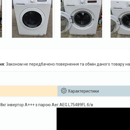
Законом не передбачено повернення та обмін даного товару на
Характеристики
8кг інвертор А+++ з парою Аег AEG L75489FL б/в