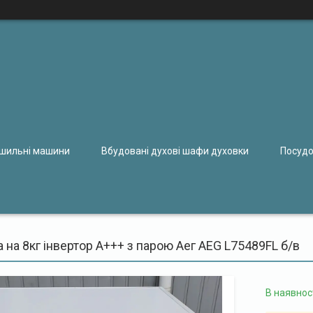
ушильні машини
Вбудовані духові шафи духовки
Посудо
на 8кг інвертор А+++ з парою Аег AEG L75489FL б/в
В наявнос