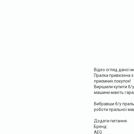
Відео огляд даної м
Пралка привезена з 
приємних покупок!
Вирішили купити б/
машини мають гарант
Вибравши б/у пральн
роботи пральної ма
Додати питання
Бренд:
AEG