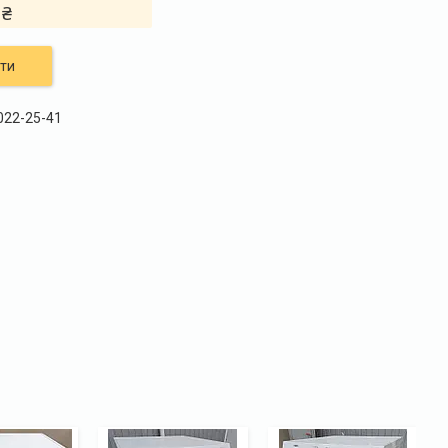
 ₴
ти
 022-25-41