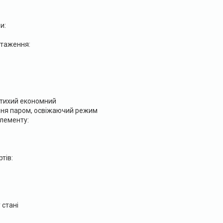
и:
таження:
 тихий економний
ання паром, освіжаючий режим
елементу:
тів:
 стані