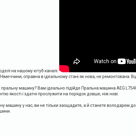
оделі на нашому ютуб каналі:
Німеччини, справна в ідеальному стані як нова, не ремонтована. В
у пральну машину? Вам ідеально підійде Пральна машина AEG L7548
ію якості і здатні прослужити на порядок довше, ніж нові.
у машину у нас, ви не тільки заощадите, а й станете володарем довг
шини.