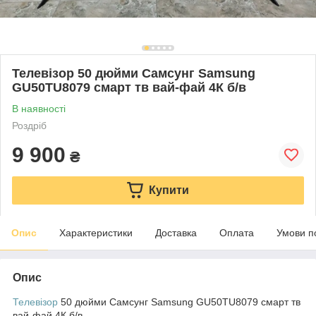
Телевізор 50 дюйми Самсунг Samsung
GU50TU8079 смарт тв вай-фай 4К б/в
В наявності
Роздріб
9 900
₴
Купити
Опис
Характеристики
Доставка
Оплата
Умови п
Опис
Телевізор
50 дюйми Самсунг Samsung GU50TU8079 смарт тв
вай-фай 4К б/в