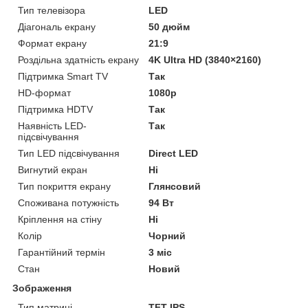
Тип телевізора
LED
Діагональ екрану
50 дюйм
Формат екрану
21:9
Роздільна здатність екрану
4K Ultra HD (3840×2160)
Підтримка Smart TV
Так
HD-формат
1080р
Підтримка HDTV
Так
Наявність LED-
Так
підсвічування
Тип LED підсвічування
Direct LED
Вигнутий екран
Ні
Тип покриття екрану
Глянсовий
Споживана потужність
94 Вт
Кріплення на стіну
Ні
Колір
Чорний
Гарантійний термін
3 міс
Стан
Новий
Зображення
Тип матриці
TFT IPS