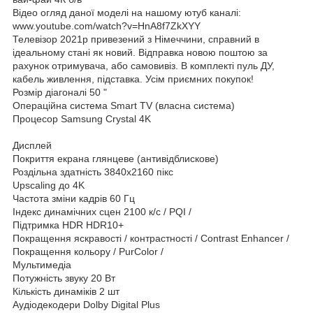
Відео огляд даної моделі на нашому ютуб каналі:
www.youtube.com/watch?v=HnA8f7ZkXYY
Телевізор 2021р привезений з Німеччини, справний в
ідеальному стані як новий. Відправка новою поштою за
рахунок отримувача, або самовивіз. В комплекті пуль ДУ,
кабель живлення, підставка. Усім приємних покупок!
Розмір діагоналі 50 "
Операційна система Smart TV (власна система)
Процесор Samsung Crystal 4K
Дисплей
Покриття екрана глянцеве (антивідблискове)
Роздільна здатність 3840x2160 пікс
Upscaling до 4K
Частота зміни кадрів 60 Гц
Індекс динамічних сцен 2100 к/с / PQI /
Підтримка HDR HDR10+
Покращення яскравості / контрастності / Contrast Enhancer /
Покращення кольору / PurColor /
Мультимедіа
Потужність звуку 20 Вт
Кількість динаміків 2 шт
Аудіодекодери Dolby Digital Plus