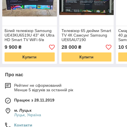
Білий телевізор Samsung
Телевізор 65 дюйми Smart
Смар
UE43KU6519U 43" 4K Ultra
TV 4К Самсунг Samsung
40 
HD Smart TV WiFi б/в
UE65AU7190
Sam
9 900
28 000
10 
₴
₴
Купити
Купити
Про нас
Рейтинг не сформований
Менше 5 відгуків за останній рік
Працює з 28.11.2019
м. Луцьк
Луцьк, Україна
Контакти