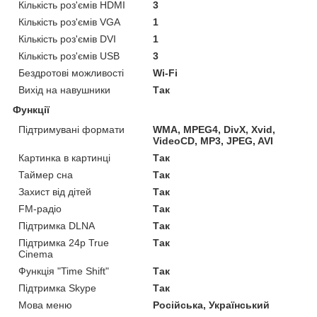
Кількість роз'ємів HDMI
3
Кількість роз'ємів VGA
1
Кількість роз'ємів DVI
1
Кількість роз'ємів USB
3
Бездротові можливості
Wi-Fi
Вихід на навушники
Так
Функції
Підтримувані формати
WMA, MPEG4, DivX, Xvid,
VideoCD, MP3, JPEG, AVI
Картинка в картинці
Так
Таймер сна
Так
Захист від дітей
Так
FM-радіо
Так
Підтримка DLNA
Так
Підтримка 24p True
Так
Cinema
Функція "Time Shift"
Так
Підтримка Skype
Так
Мова меню
Російська, Український