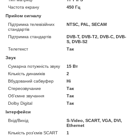
Частота екрану
450 Гц
Прийом сигналу
Підтримка телевізійних
NTSC, PAL, SECAM
стандартів
Підтримка стандартів
DVB-T, DVB-T2, DVB-C, DVB-
S, DVB-S2
Телетекст
Так
Звук
Сумарна потужність звуку
15 Вт
Кількість динаміків
2
Вбудований сабвуфер
Ні
Стереозвучание
Так
Об'ємне звучання
Так
Dolby Digital
Так
Інтерфейси
Вхід/Вихід
S-Video, SCART, VGA, DVI,
Ethernet
Кількість роз'ємів SCART
1