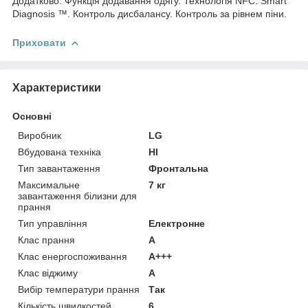
Додатково: Функція додавання одягу. Технологія NFC. Smart
Diagnosis ™. Контроль дисбалансу. Контроль за рівнем піни.
Приховати
Характеристики
Основні
Виробник
LG
Вбудована техніка
НІ
Тип завантаження
Фронтальна
Максимальне
7 кг
завантаження білизни для
прання
Тип управління
Електронне
Клас прання
A
Клас енергоспоживання
A+++
Клас віджиму
A
Вибір температури прання
Так
Кількість швидкостей
6