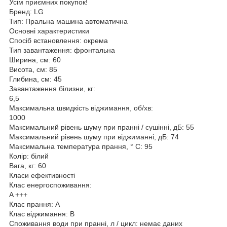
Усім приємних покупок!
Бренд: LG
Тип: Пральна машина автоматична
Основні характеристики
Спосіб встановлення: окрема
Тип завантаження: фронтальна
Ширина, см: 60
Висота, см: 85
Глибина, см: 45
Завантаження білизни, кг:
6,5
Максимальна швидкість віджимання, об/хв:
1000
Максимальний рівень шуму при пранні / сушінні, дБ: 55
Максимальний рівень шуму при віджиманні, дБ: 74
Максимальна температура прання, ° C: 95
Колір: білий
Вага, кг: 60
Класи ефективності
Клас енергоспоживання:
A +++
Клас прання: A
Клас віджимання: B
Споживання води при пранні, л / цикл: немає даних