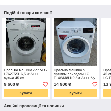
Подібні товари компанії
Пральна машина Аег AEG
Пральна машина з
Прал
L76275SL 6,5 кг А+++
прямим приводом LG
45 с
вузька 45 см
F14WM8LN0 8кг А+++ б/у
LG F
9 600
14 900
13 
₴
₴
Купити
Купити
Акційні пропозиції та новинки