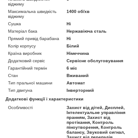
віджиму
Максимальна швидкість
1400 об/хв
віджиму
Сушка
Ні
Матеріал бака
Нержавіюча сталь
Прямий привід барабана
Ні
Колір корпусу
Білий
Країна виробник
Німеччина
Додатковий сервіс
Сервісне обслуговування
Гарантійний термін
6 міс
Стан
Вживаний
Тип пральної машини
Автомат
Тип двигуна
Інверторний
Додаткові функції і характеристики
Особливості
Захист від дітей, Дисплей,
Інтелектуальне управління
пранням, Захист від
протікання, Контроль
піноутворення, Контроль
балансу, Звуковий сигнал,
Захист від перепадів