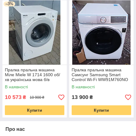
–3%
Пралка пральна машина
Пралка пральна машина
Міле Miele W 1714 1600 об/
Самсунг Samsung Smart
хв українська мова б/в
Control Wi-Fi WW91M760NO
вживана Made in Germany
9 кг 1600 о б/хв інвертор
В наявності
В наявності
стиральная машина б/у
10 573
13 900
₴
₴
10 900 ₴
Купити
Купити
Про нас