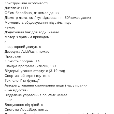
Конструкційні особливості
Дисплей: LED
Об'єм барабана, л: немає даних
Діаметр люка, см / кут відкривання: 30/немає даних
Можливість вбудовування під стільницю:
немає
Додатковий бак для води: немає
Мотор з прямим приводом:
є
Інверторний двигун: є
Дверцята AddWash: немає
Програми
Кількість програм: 14
Швидка програма (хвилин): 30
Відтермінування старту: є (3-19 год)
Спортивний одяг / взуття: є
Технології та функції
Авторегулювання споживання води і часу прання:
«6-е відчуття»
Віддалене управління по Wi-fi: немає
Інше
Блокування від дітей: є
Система AquaStop: немає