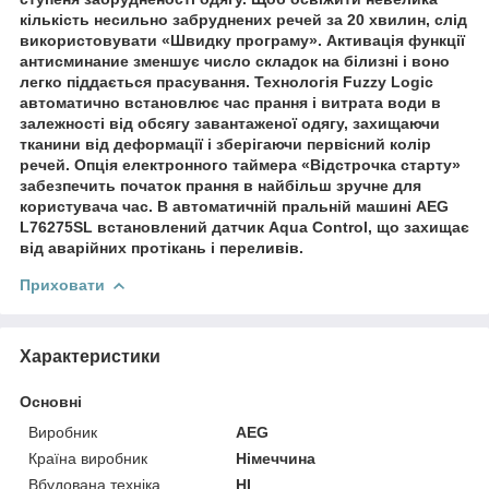
кількість несильно забруднених речей за 20 хвилин, слід
використовувати «Швидку програму». Активація функції
антисминание зменшує число складок на білизні і воно
легко піддається прасування. Технологія Fuzzy Logic
автоматично встановлює час прання і витрата води в
залежності від обсягу завантаженої одягу, захищаючи
тканини від деформації і зберігаючи первісний колір
речей. Опція електронного таймера «Відстрочка старту»
забезпечить початок прання в найбільш зручне для
користувача час. В автоматичній пральній машині AEG
L76275SL встановлений датчик Aqua Control, що захищає
від аварійних протікань і переливів.
Приховати
Характеристики
Основні
Виробник
AEG
Країна виробник
Німеччина
Вбудована техніка
НІ