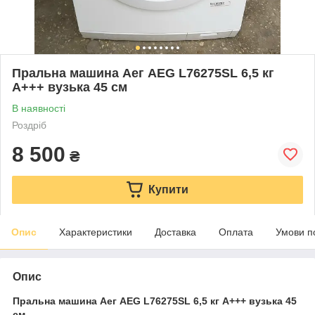
Пральна машина Аег AEG L76275SL 6,5 кг
А+++ вузька 45 см
В наявності
Роздріб
8 500
₴
Купити
Опис
Характеристики
Доставка
Оплата
Умови п
Опис
Пральна машина Аег AEG L76275SL 6,5 кг А+++ вузька 45
см