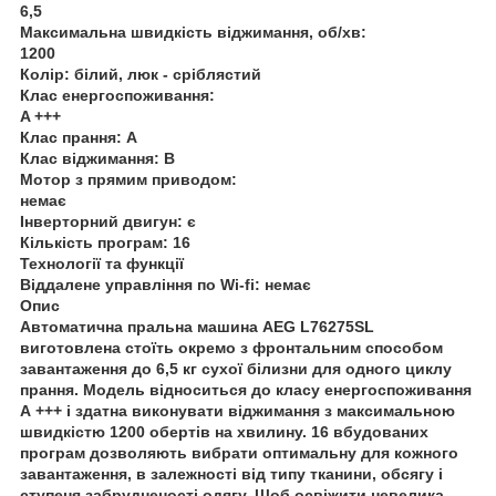
6,5
Максимальна швидкість віджимання, об/хв:
1200
Колір: білий, люк - сріблястий
Клас енергоспоживання:
A +++
Клас прання: A
Клас віджимання: B
Мотор з прямим приводом:
немає
Інверторний двигун: є
Кількість програм: 16
Технології та функції
Віддалене управління по Wi-fi: немає
Опис
Автоматична пральна машина AEG L76275SL
виготовлена стоїть окремо з фронтальним способом
завантаження до 6,5 кг сухої білизни для одного циклу
прання. Модель відноситься до класу енергоспоживання
А +++ і здатна виконувати віджимання з максимальною
швидкістю 1200 обертів на хвилину. 16 вбудованих
програм дозволяють вибрати оптимальну для кожного
завантаження, в залежності від типу тканини, обсягу і
ступеня забрудненості одягу. Щоб освіжити невелика