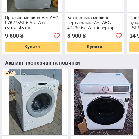
Пральна машина Аег AEG
Б/в пральна машина
Пра
L76275SL 6,5 кг А+++
вертикальна Аег AEG L
вузь
вузька 45 см
47230 6кг А++ інвертор
LSR6
А+++
9 600
8 900
14 
₴
₴
Купити
Купити
Акційні пропозиції та новинки
–3%