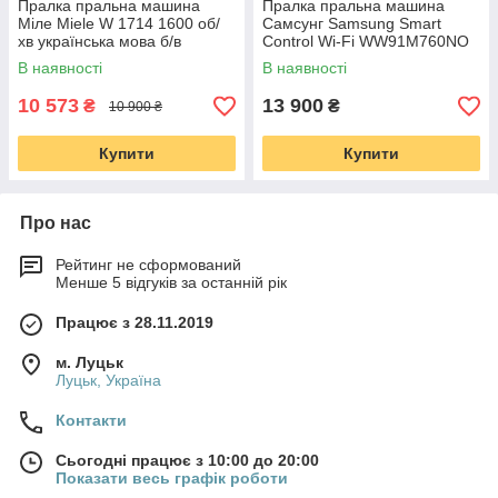
Пралка пральна машина
Пралка пральна машина
Міле Miele W 1714 1600 об/
Самсунг Samsung Smart
хв українська мова б/в
Control Wi-Fi WW91M760NO
вживана Made in Germany
9 кг 1600 о б/хв інвертор
В наявності
В наявності
стиральная машина б/у
10 573
13 900
₴
₴
10 900 ₴
Купити
Купити
Про нас
Рейтинг не сформований
Менше 5 відгуків за останній рік
Працює з 28.11.2019
м. Луцьк
Луцьк, Україна
Контакти
Сьогодні працює з 10:00 до 20:00
Показати весь графік роботи