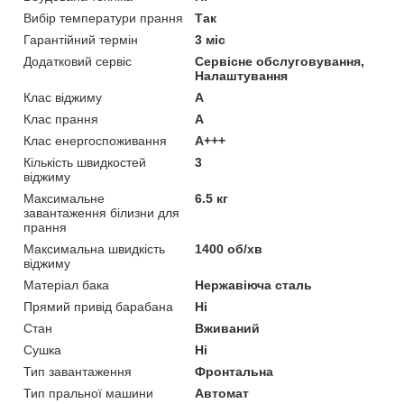
Вибір температури прання
Так
Гарантійний термін
3 міс
Додатковий сервіс
Сервісне обслуговування,
Налаштування
Клас віджиму
A
Клас прання
A
Клас енергоспоживання
A+++
Кількість швидкостей
3
віджиму
Максимальне
6.5 кг
завантаження білизни для
прання
Максимальна швидкість
1400 об/хв
віджиму
Матеріал бака
Нержавіюча сталь
Прямий привід барабана
Ні
Стан
Вживаний
Сушка
Ні
Тип завантаження
Фронтальна
Тип пральної машини
Автомат