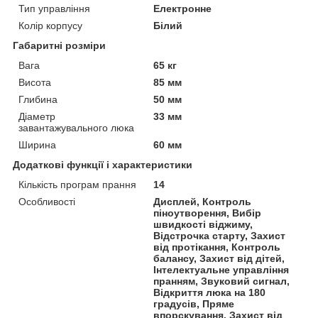
Тип управління
Електронне
Колір корпусу
Білий
Габаритні розміри
Вага
65 кг
Висота
85 мм
Глибина
50 мм
Діаметр
33 мм
завантажувального люка
Ширина
60 мм
Додаткові функції і характеристики
Кількість програм прання
14
Особливості
Дисплей, Контроль
піноутворення, Вибір
швидкості віджиму,
Відстрочка старту, Захист
від протікання, Контроль
балансу, Захист від дітей,
Інтелектуальне управління
пранням, Звуковий сигнал,
Відкриття люка на 180
градусів, Пряме
впорскування, Захист від