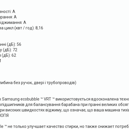
ності: A
прання: A
віджимання: A
 цикл (квт / год): 8,16
ні (дБ): 56
 (дБ): 72
 (дБ): 62
И
либина без ручок, двері і трубопроводів)
 Samsung ecobubble ™ VRT ™ використовується вдосконалена технол
підшипників для балансування барабана при пранні великих обсягів 
при високих швидкостях віджиму, що означає, що ваша машина тихіш
ОГІЯ
le ™ не только улучшает качество стирки, но также снижает потреб