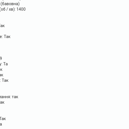
8 (бавовна)
об / хв): 1400
Так
e: Так
9
: Та
ак
ак
 Так
ання: так
Так
Так
а