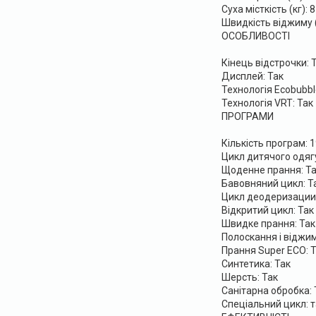
Суха місткість (кг): 
Швидкість віджиму (
ОСОБЛИВОСТІ
Кінець відстрочки: 
Дисплей: Так
Технологія Ecobubbl
Технологія VRT: Так
ПРОГРАМИ
Кількість програм: 1
Цикл дитячого одягу
Щоденне прання: Т
Бавовняний цикл: Т
Цикл деодеризации:
Відкритий цикл: Так
Швидке прання: Так
Полоскання і віджим
Прання Super ECO: 
Синтетика: Так
Шерсть: Так
Санітарна обробка: 
Спеціальний цикл: т