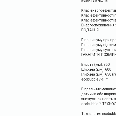
ЕФЕКТИВНІСТЬ
Клас енергоефектив
Клас ефективності 
Клас ефективності 
Енергоспоживання за
ПОДАННЯ
Рівень шуму при пран
Рівень шуму віджиму
Рівень шуму сушіння
ГАБАРИТНІ РОЗМІР
Висота (мм): 850
Ширина (мм): 600
Глибина (мм): 650 (г
ecobubbleVRT ™
В пральних машинах
датчиків або шарико
знижується навіть 
ecobubble ™ ТЕХНОЛ
Технология ecobubb