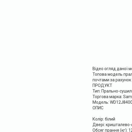
Відео огляд даної м
Топова модель прал
почтами за рахунок
ПРОДУКТ
Тип: Прально-суши
Торгова марка: Sa
Модель: WD12J840
ОПИС
Колір: білий
Двері: кришталево-
Обсяг прання (кг): 1