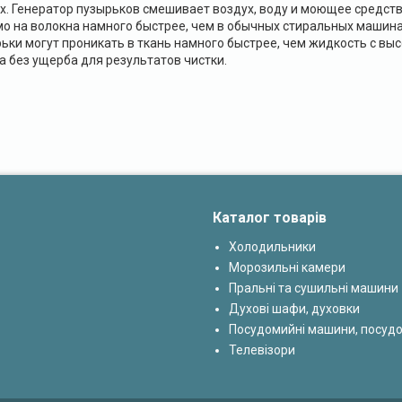
х. Генератор пузырьков смешивает воздух, воду и моющее средств
о на волокна намного быстрее, чем в обычных стиральных машина
ьки могут проникать в ткань намного быстрее, чем жидкость с выс
 без ущерба для результатов чистки.
Каталог товарів
Холодильники
Морозильні камери
Пральні та сушильні машини
Духові шафи, духовки
Посудомийні машини, посуд
Телевізори