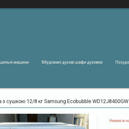
ушильні машини
Вбудовані духові шафи духовки
Посудо
 з сушкою 12/8 кг Samsung Ecobubble WD12J8400GW
Немає в н