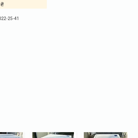
 ₴
 022-25-41