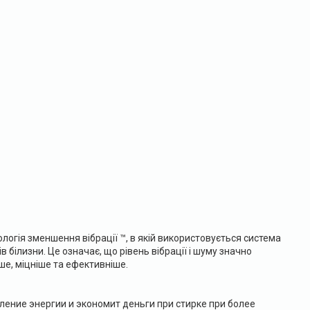
огія зменшення вібрації ™, в якій використовується система
білизни. Це означає, що рівень вібрації і шуму значно
е, міцніше та ефективніше.
ление энергии и экономит деньги при стирке при более