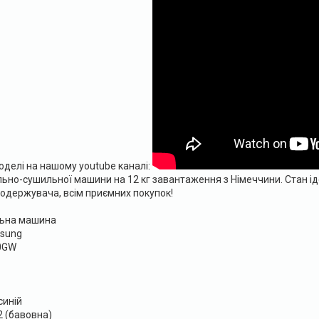
оделі на нашому youtube каналі:
ьно-сушильної машини на 12 кг завантаження з Німеччини. Стан ід
 одержувача, всім приємних покупок!
льна машина
msung
0GW
синій
2 (бавовна)