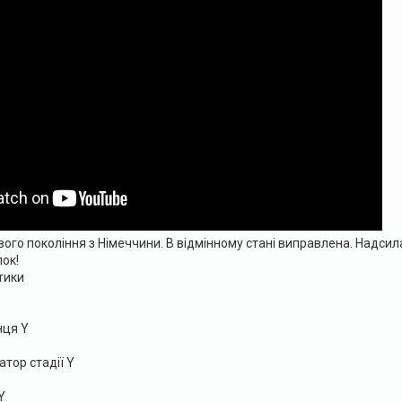
го покоління з Німеччини. В відмінному стані виправлена. Надсил
ок!
тики
нця Y
атор стадії Y
Y