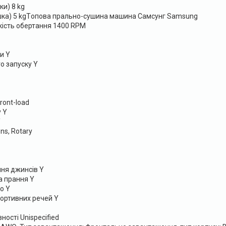
и) 8 kg
шка) 5 kgTопова прально-сушина машина Самсунг Samsung
ість обертання 1400 RPM
и Y
о запуску Y
ront-load
 Y
Y
ns, Rotary
ння джинсів Y
а прання Y
о Y
ортивних речей Y
ості Unispecified