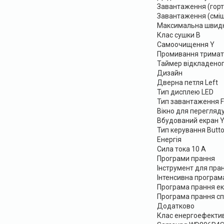
Завантаження (гортк
Завантаження (смі
Максимальна швидк
Клас сушки B
Самоочищення Y
Промивання тримат
Таймер відкладеног
Дизайн
Дверна петля Left
Тип дисплею LED
Тип завантаження F
Вікно для перегляду
Вбудований екран 
Тип керування Butto
Енергія
Сила тока 10 A
Програми прання
Інструмент для пра
Інтенсивна програм
Програма прання ек
Програма прання сп
Додатково
Клас енергоефективн