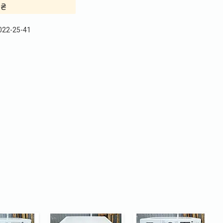
 ₴
 022-25-41