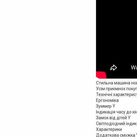
Стильна машина ново
Усім приємнох покуп
Технічні характерис
Ергономіка
Зуммер Y
Індикація часу до кі
Замок від дітей Y
Світлодіодний індик
Характерики
Додаткова смужка 