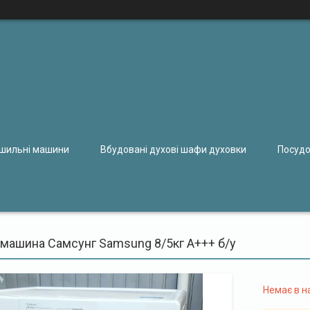
ушильні машини
Вбудовані духові шафи духовки
Посудо
 машина Самсунг Samsung 8/5кг А+++ б/у
Немає в н