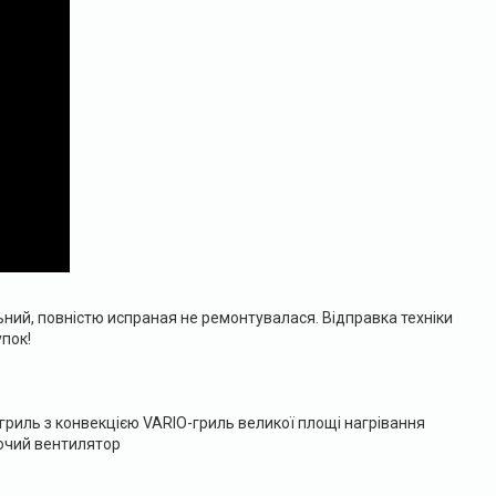
ьний, повністю испраная не ремонтувалася. Відправка техніки
пок!
 гриль з конвекцією VARIO-гриль великої площі нагрівання
уючий вентилятор