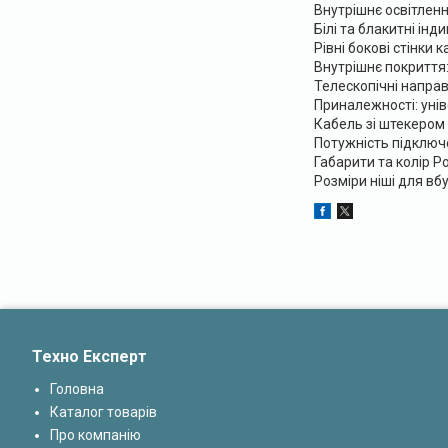
Внутрішнє освітлен
Білі та блакитні інд
Рівні бокові стінки
Внутрішнє покриття:
Телескопічні напра
Приналежності: уні
Кабель зі штекером
Потужність підключе
Габарити та колір Р
Розміри ніші для вб
Техно Експерт
Головна
Каталог товарів
Про компанію