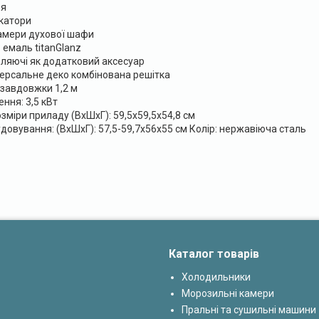
ня
икатори
 камери духової шафи
 емаль titanGlanz
вляючі як додатковий аксесуар
версальне деко комбінована решітка
 завдовжки 1,2 м
ння: 3,5 кВт
озміри приладу (ВхШхГ): 59,5х59,5х54,8 см
удовування: (ВхШхГ): 57,5-59,7х56х55 см Колір: нержавіюча сталь
Каталог товарів
Холодильники
Морозильні камери
Пральні та сушильні машини