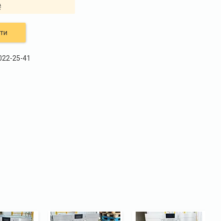
₴
ти
 022-25-41