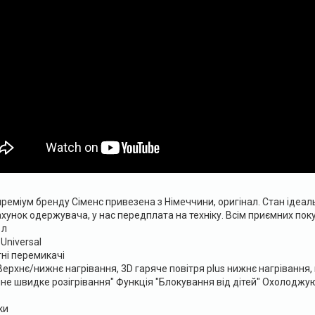
реміум бренду Сіменс привезена з Німеччини, оригінал. Стан ідеал
унок одержувача, у нас передплата на техніку. Всім приємних поку
 л
Universal
ні перемикачі
 Верхнє/нижнє нагрівання, 3D гаряче повітря plus нижнє нагрівання,
не швидке розігрівання" Функція "Блокування від дітей" Охолодж
ки