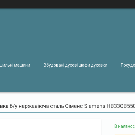
ушильні машини
Вбудовані духові шафи духовки
Посудо
вка б/у нержавіюча сталь Сіменс Siemens HB33GB55
В наявнос