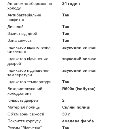
Автономне збереження
24 годин
холоду
Антибактеріальне
Так
покриття
Дисплей
Так
Захист від дітей
Так
Зона свіжості
Так
Індикатор відключення
звуковий сигнал
живлення
Індикатор відчинених
звуковий сигнал
дверей
Індикатор підвищення
звуковий сигнал
температури
Індикатор температури
Так
Використовуваний
R600a (ізобутан)
холодоагент
Кількість дверей
2
Матеріал полиць
Скляні полиці
Об'єм зони свіжості
30 л
Покриття корпусу
емалева фарба
Режим "Відпустка"
Так