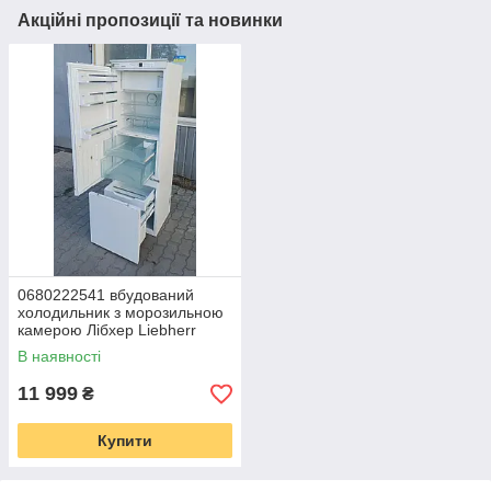
Акційні пропозиції та новинки
0680222541 вбудований
холодильник з морозильною
камерою Лібхер Liebherr
IKBV 3264 Fresh Zone
В наявності
11 999
₴
Купити