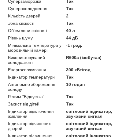
Суперзаморозка
Так
Суперохолодження
Так
Кількість дверей
2
Зона свіжості
Так
Об'єм зони свіжості
40 л
Рівень шуму
44 дБ
Мінімальна температура у
-1 град.
морозильній камері
Використовуваний
R600a (ізобутан)
холодоагент
Енергоспоживання
300 кВт/год
Індикатор температури
Так
Автономне збереження
10 годин
холоду
Режим "Відпустка"
Так
Захист від дітей
Так
Індикатор відключення
світловий індикатор,
живлення
звуковий сигнал
Індикатор відчинених
світловий індикатор,
дверей
звуковий сигнал
Індикатор підвищення
світловий індикатор,