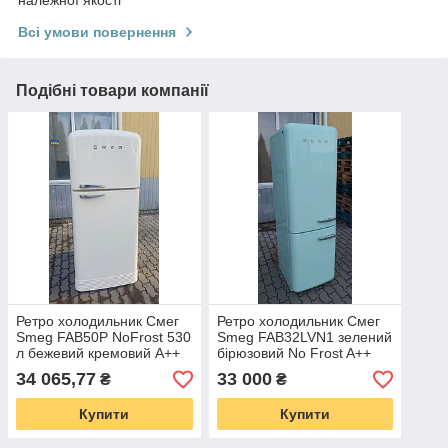
Всі умови повернення
Подібні товари компанії
Ретро холодильник Смег
Ретро холодильник Смег
Smeg FAB50P NoFrost 530
Smeg FAB32LVN1 зелений
л бежевий кремовий А++
бірюзовий No Frost A++
34 065,77
33 000
₴
₴
Купити
Купити