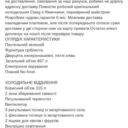
на доставляння, паковання за наш рахунок, робимо не дорогу
адресну доставку.Повністю робочий оригінальний
холодильник Смеg з Німеччини, перевірений майстром.
Розробляє чудово,гарантія 6 міс. Можлива доставка
накладеним платежом, але після попереднього оплати суми
доставки у дві сторони нам на карту привати.Остаток клієнт
доплачує на пошті після перевірки товару.
ОГЛЯДНІ ХАРАКТЕРИСТИКИ
Пастельний зелений
Фурнітура срібляста
Дверцята неперенашивні, петлі зліва
Загальний об'єм 467 л
Електронне керування
Повний No-frost
ХОЛОДИЛЬНЕ ВІДДІЛЕННЯ
Корисний об'єм 315 л
2 зони збереження свіжості
Регульований термостат
Вентилятор
3 регульовані полиці із загартованого скла
1 фіксована полиця із загартованого скла
2 ящики для овочів і фруктів
Внутрішнє освітлення