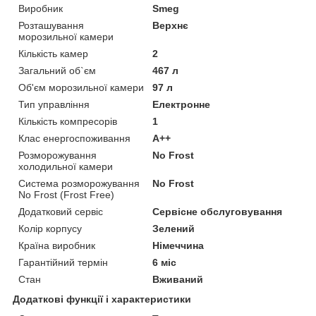
Виробник
Smeg
Розташування
Верхнє
морозильної камери
Кількість камер
2
Загальний об`єм
467 л
Об'єм морозильної камери
97 л
Тип управління
Електронне
Кількість компресорів
1
Клас енергоспоживання
A++
Розморожування
No Frost
холодильної камери
Система розморожування
No Frost
No Frost (Frost Free)
Додатковий сервіс
Сервісне обслуговування
Колір корпусу
Зелений
Країна виробник
Німеччина
Гарантійний термін
6 міс
Стан
Вживаний
Додаткові функції і характеристики