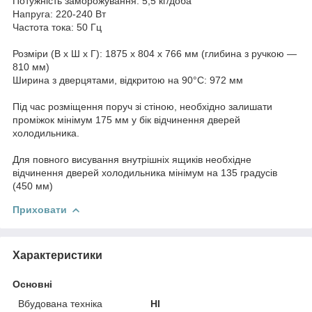
Потужність заморожування: 5,5 кг/доба
Напруга: 220-240 Вт
Частота тока: 50 Гц
Розміри (В х Ш х Г): 1875 х 804 х 766 мм (глибина з ручкою —
810 мм)
Ширина з дверцятами, відкритою на 90°С: 972 мм
Під час розміщення поруч зі стіною, необхідно залишати
проміжок мінімум 175 мм у бік відчинення дверей
холодильника.
Для повного висування внутрішніх ящиків необхідне
відчинення дверей холодильника мінімум на 135 градусів
(450 мм)
Приховати
Характеристики
Основні
Вбудована техніка
НІ