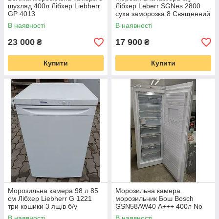
консультації і оформлення замовлення. Інтернет-
шухляд 400л Лібхер Liebherr
Лібхер Leberr SGNes 2800
магазин TechnoExpert працює для вас 7 днів на
GP 4013
суха заморозка 8 Священний
тиждень.
В наявності
В наявності
23 000
17 900
₴
₴
Приступити до замовлення
Купити
Купити
Морозильна камера 98 л 85
Морозильна камера
см Лібхер Liebherr G 1221
морозильник Бош Bosch
три кошики 3 ящів б/у
GSN58AW40 А+++ 400л No
Frost
В наявності
В наявності