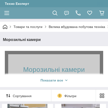
Техно Експерт
Товари та послуги
Велика вбудована побутова техніка
Морозильні камери
Морозильні камери
від популярних
Показати все
світових виробників
Техніка з Німеччини з доставкою по
Сортування
0
Фільтри
Україні
Реалізуємо тільки якісну б/в та нову техніку з