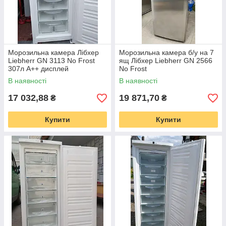
Морозильна камера Лібхер
Морозильна камера б/у на 7
Якість
— все морозильні камери проходять технічну
Liebherr GN 3113 No Frost
ящ Лібхер Liebherr GN 2566
307л А++ дисплей
No Frost
перевірку і передпродажне обслуговування. Ми
надаємо гарантію терміном 6 місяців, а також
В наявності
В наявності
забезпечуємо можливість повернути або обміняти
17 032,88
19 871,70
₴
₴
техніку.
Купити
Купити
Підібрати морозильну камеру
ЧОМУ ИМЕННОTECHNOEXPERT?
Більше 7 летспециализируемся на доставці