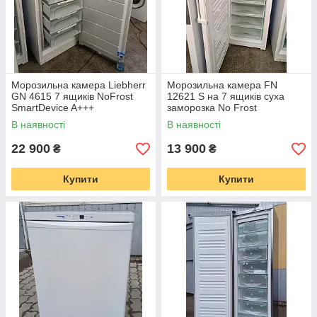
Морозильна камера Liebherr
Морозильна камера FN
GN 4615 7 ящиків NoFrost
12621 S на 7 ящиків суха
SmartDevice A+++
заморозка No Frost
В наявності
В наявності
22 900
13 900
₴
₴
Купити
Купити