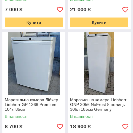
7 000
21 000
₴
₴
Купити
Купити
Морозильна камера Лібхер
Морозильна камера Liebherr
Liebherr GP 1366 Premium
GNP 3056 NoFrost 8 полиць
104л 85см
306л 185см Germany
В наявності
В наявності
8 700
18 900
₴
₴