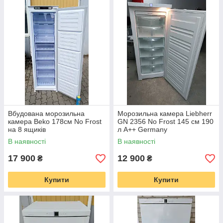
Вбудована морозильна
Морозильна камера Liebherr
камера Beko 178см No Frost
GN 2356 No Frost 145 см 190
на 8 ящиків
л А++ Germany
В наявності
В наявності
17 900
12 900
₴
₴
Купити
Купити