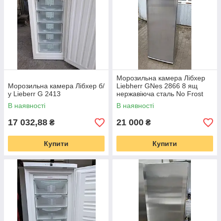
технологіям, морозильні камери прослужать вам багато
років.
Морозильна камера Лібхер
Справжність
— з нами ви 100% захищені від
Морозильна камера Лібхер б/
Liebherr GNes 2866 8 ящ
низькоякісних підробок, тільки оригінальні морозильні
у Lieberr G 2413
нержавіюча сталь No Frost
камери Liebherr, Miele, Bosch, Siemens, AEG, Zanussi,
В наявності
В наявності
BEKO, Bauknecht та багатьох інших відомих брендів.
17 032,88
21 000
₴
₴
Купити
Купити
Асортимент
— пропонуємо морозильні камери
різних розмірів і об'єму, з ручним розморожуванням або
системою NoFrost, з електронним, електронно-
механічним або сенсорним типом управління. Ви
обов'язково підберете підходящий варіант.