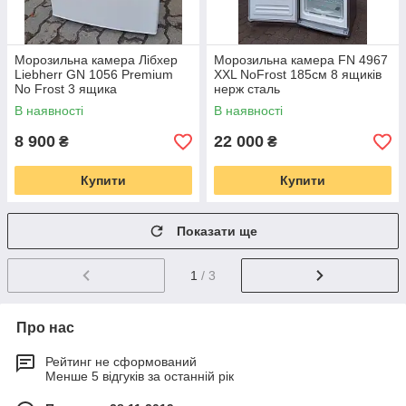
Морозильна камера Лібхер
Морозильна камера FN 4967
Liebherr GN 1056 Premium
XXL NoFrost 185см 8 ящиків
No Frost 3 ящика
нерж сталь
В наявності
В наявності
8 900
22 000
₴
₴
Купити
Купити
Показати ще
1
/ 3
Про нас
Рейтинг не сформований
Менше 5 відгуків за останній рік