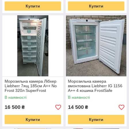
Купити
Купити
Морозильна камера Лібхер
Морозильна камера
Liebherr 7ящ 185см А++ No
вмонтована Liebherr IG 1156
Frost 320л SuperFrost
А++ 4 кошика FrostSafe
FrostControl SmartFreeze
В наявності
В наявності
16 500
14 500
₴
₴
Купити
Купити