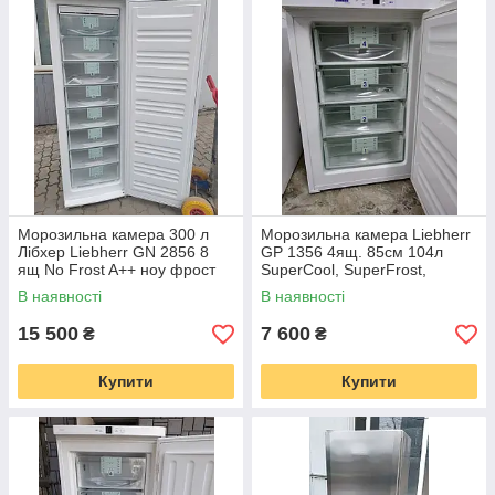
гарантією 6 місяців. Організуємо адресну
доставку в будь-який куточок України.
Надамо знижку на наступну покупку в
нашому інтернет-магазині.
У каталог холодильників
Морозильна камера 300 л
Морозильна камера Liebherr
Лібхер Liebherr GN 2856 8
GP 1356 4ящ. 85см 104л
ГОЛОВНІ ОСОБЛИВОСТІ НАШИХ
ящ No Frost A++ ноу фрост
SuperCool, SuperFrost,
МОРОЗИЛЬНИХ КАМЕР
FrostControl, SmartFreeze
В наявності
В наявності
15 500
7 600
₴
₴
Купити
Купити
Довговічність
— у нашому каталозі представлена
техніка, изготовленнаяна найбільших заводах
ЄС.Завдяки надійним комплектуючих і новітнім